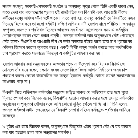
সংবাদ সংস্থা, সরকারি-বেসরকারি সংগঠন ও অন্যান্য সূত্র থেকে তিনি একটি ধারণা নেন,
যাতে দেখা যায় বাংলাদেশের প্রধান দুই রাজনৈতিক দল বিএনপি এবং আওয়ামী লীগের
কর্মীদের মধ্যে সহিংস ঘটনা ঘটে থাকে। এতে বলা হয়, তদন্ত কর্মকর্তা যে বিষয়টিতে নজর
দিয়েছে বিশেষ করে তা হলো ধর্মঘট। দক্ষিণ এশিয়ায় এটি হরতাল নামে পরিচিত। জনমানুষ
সম্পৃক্ত, জনগণের প্রতিবাদ হিসেবে ভারতের স্বাধীনতা আন্দোলনের সময় এ কর্মসূচির
গোড়াপত্তন করেন নেতা মহাত্মা গান্ধী। তদন্ত কর্মকর্তা তার অনুসন্ধানে যেটা পেয়েছেন
সেটা হলো- বিএনপি বা আওয়ামী লীগ যে দলই ক্ষমতার বাইরে থাকে তারা চাপ প্রয়োগের
কৌশল হিসেবে হরতাল ব্যবহার করে। একটি নির্দিষ্ট লক্ষ্য অর্জন করতে আর অর্থনৈতিক
চাপ প্রয়োগ করতে সরকারের বিরুদ্ধে এ কর্মসূচির আহবান করা হয়।
হরতাল আহবান করা সন্ত্রাসবাদের আওতায় পড়ে না উল্লেখ করে বিচারক রিচার্ড জে
মোসলে তাঁর রায়ে বলেন, চলমান সংসদ ভেঙ্গে দিতে কিংবা আগাম নির্বাচনের জন্য চাপ
প্রয়োগ করতে কোনো রাজনৈতিক দল আহুত ‘হরতাল’ কর্মসূচি কোনো ভাবেই সন্ত্রাসবাদের
আওতায় পড়ে না।
বিএনপি নিয়ে অভিবাসন কর্মকর্তার সন্ত্রাসে জড়িত থাকার যে অভিযোগ তার সঙ্গে পুরো
দ্বিমত পোষণ করে বিচারক বলেন, বিএনপি’র হরতাল আহবান করার সঙ্গে তদন্ত কর্মকর্তাও
সন্ত্রাসের সম্পৃক্ততা খোঁজার সঙ্গে আমি কোনো যুক্তি খোঁজে পাচ্ছি না। তিনি বলেন,
তদন্ত কর্মকতা এটাও জেনেছেন যে বিএনপি নেতারা সহিংস কর্মকান্ডে প্রতিবাদ জানিয়ে
আসছেন।
৯ পৃষ্ঠার এই রায়ে বিচারক বলেন, অনুসন্ধানে কিছুতেই এটার প্রমাণ নেই যে যার কারনে
বলা যায় হরতাল ডাকা মানে সন্ত্রাসের সমার্থক।