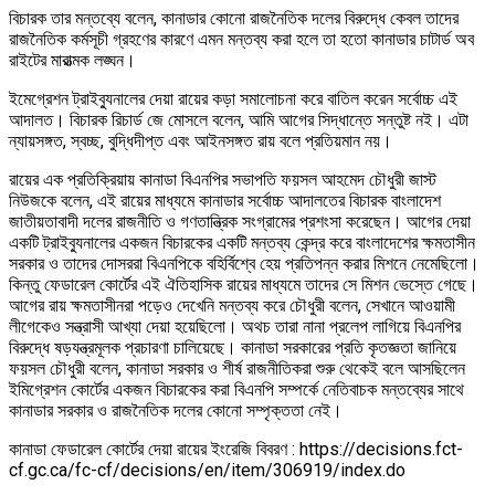
বিচারক তার মন্তব্যে বলেন, কানাডার কোনো রাজনৈতিক দলের বিরুদ্ধে কেবল তাদের
রাজনৈতিক কর্মসূচী গ্রহণের কারণে এমন মন্তব্য করা হলে তা হতো কানাডার চাটার্ড অব
রাইটের মারাত্মক লঙ্ঘন।
ইমেগ্রেশন ট্রাইব্যুনালের দেয়া রায়ের কড়া সমালোচনা করে বাতিল করেন সর্বোচ্চ এই
আদালত। বিচারক রিচার্ড জে মোসলে বলেন, আমি আগের সিদ্ধান্তে সন্তুষ্ট নই। এটা
ন্যায়সঙ্গত, স্বচ্ছ, বুদ্ধিদীপ্ত এবং আইনসঙ্গত রায় বলে প্রতিয়মান নয়।
রায়ের এক প্রতিক্রিয়ায় কানাডা বিএনপির সভাপতি ফয়সল আহমেদ চৌধুরী জাস্ট
নিউজকে বলেন, এই রায়ের মাধ্যমে কানাডার সর্বোচ্চ আদালতের বিচারক বাংলাদেশ
জাতীয়তাবাদী দলের রাজনীতি ও গণতান্ত্রিক সংগ্রামের প্রশংসা করেছেন। আগের দেয়া
একটি ট্রাইব্যুনালের একজন বিচারকের একটি মন্তব্য কেন্দ্র করে বাংলাদেশের ক্ষমতাসীন
সরকার ও তাদের দোসররা বিএনপিকে বহির্বিশ্বে হেয় প্রতিপন্ন করার মিশনে নেমেছিলো।
কিন্তু ফেডারেল কোর্টের এই ঐতিহাসিক রায়ের মাধ্যমে তাদের সে মিশন ভেস্তে গেছে।
আগের রায় ক্ষমতাসীনরা পড়েও দেখেনি মন্তব্য করে চৌধুরী বলেন, সেখানে আওয়ামী
লীগেকেও সন্ত্রাসী আখ্যা দেয়া হয়েছিলো। অথচ তারা নানা প্রলেপ লাগিয়ে বিএনপির
বিরুদ্ধে ষড়যন্ত্রমূলক প্রচারণা চালিয়েছে। কানাডা সরকারের প্রতি কৃতজ্ঞতা জানিয়ে
ফয়সল চৌধুরী বলেন, কানাডা সরকার ও শীর্ষ রাজনীতিকরা শুরু থেকেই বলে আসছিলেন
ইমিগ্রেশন কোর্টের একজন বিচারকের করা বিএনপি সম্পর্কে নেতিবাচক মন্তব্যের সাথে
কানাডার সরকার ও রাজনৈতিক দলের কোনো সম্পৃক্ততা নেই।
কানাডা ফেডারেল কোর্টের দেয়া রায়ের ইংরেজি বিবরণ : https://decisions.fct-
cf.gc.ca/fc-cf/decisions/en/item/306919/index.do