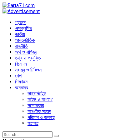
প্রচ্ছদ
এক্সক্লুসিভ
জাতীয়
আন্তর্জাতিক
রাজনীতি
অর্থ ও বাণিজ্য
তথ্য ও প্রযুক্তি
বিনোদন
স্বাস্থ্য ও চিকিৎসা
খেলা
শিক্ষাঙ্গন
অন্যান্য
লাইফস্টাইল
আইন ও অপরাধ
সাক্ষাতকার
আঞ্চলিক সংবাদ
পরিবেশ ও জলবায়ু
মতামত