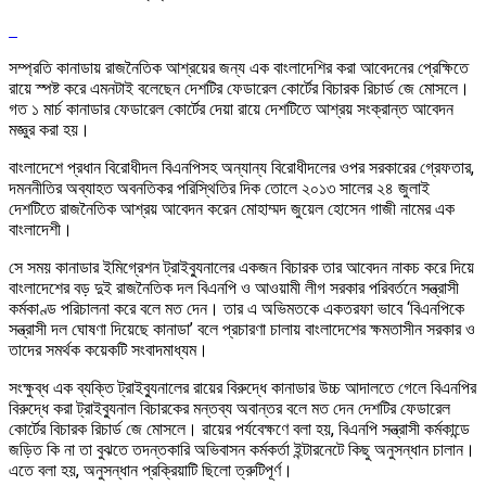
সম্প্রতি কানাডায় রাজনৈতিক আশ্রয়ের জন্য এক বাংলাদেশির করা আবেদনের প্রেক্ষিতে
রায়ে স্পষ্ট করে এমনটাই বলেছেন দেশটির ফেডারেল কোর্টের বিচারক রিচার্ড জে মোসলে।
গত ১ মার্চ কানাডার ফেডারেল কোর্টের দেয়া রায়ে দেশটিতে আশ্রয় সংক্রান্ত আবেদন
মজ্ঞুর করা হয়।
বাংলাদেশে প্রধান বিরোধীদল বিএনপিসহ অন্যান্য বিরোধীদলের ওপর সরকারের গ্রেফতার,
দমননীতির অব্যাহত অবনতিকর পরিস্থিতির দিক তোলে ২০১৩ সালের ২৪ জুলাই
দেশটিতে রাজনৈতিক আশ্রয় আবেদন করেন মোহাম্মদ জুয়েল হোসেন গাজী নামের এক
বাংলাদেশী।
সে সময় কানাডার ইমিগ্রেশন ট্রাইব্যুনালের একজন বিচারক তার আবেদন নাকচ করে দিয়ে
বাংলাদেশের বড় দুই রাজনৈতিক দল বিএনপি ও আওয়ামী লীগ সরকার পরিবর্তনে সন্ত্রাসী
কর্মকাণ্ড পরিচালনা করে বলে মত দেন। তার এ অভিমতকে একতরফা ভাবে ‘বিএনপিকে
সন্ত্রাসী দল ঘোষণা দিয়েছে কানাডা’ বলে প্রচারণা চালায় বাংলাদেশের ক্ষমতাসীন সরকার ও
তাদের সমর্থক কয়েকটি সংবাদমাধ্যম।
সংক্ষুব্ধ এক ব্যক্তি ট্রাইব্যুনালের রায়ের বিরুদ্ধে কানাডার উচ্চ আদালতে গেলে বিএনপির
বিরুদ্ধে করা ট্রাইব্যুনাল বিচারকের মন্তব্য অবান্তর বলে মত দেন দেশটির ফেডারেল
কোর্টের বিচারক রিচার্ড জে মোসলে। রায়ের পর্যবেক্ষণে বলা হয়, বিএনপি সন্ত্রাসী কর্মকান্ডে
জড়িত কি না তা বুঝতে তদন্তকারি অভিবাসন কর্মকর্তা ইন্টারনেটে কিছু অনুসন্ধান চালান।
এতে বলা হয়, অনুসন্ধান প্রক্রিয়াটি ছিলো ত্রুটিপূর্ণ।