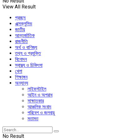
No Result
View All Result
প্রচ্ছদ
এক্সক্লুসিভ
জাতীয়
আন্তর্জাতিক
রাজনীতি
অর্থ ও বাণিজ্য
তথ্য ও প্রযুক্তি
বিনোদন
স্বাস্থ্য ও চিকিৎসা
খেলা
শিক্ষাঙ্গন
অন্যান্য
লাইফস্টাইল
আইন ও অপরাধ
সাক্ষাতকার
আঞ্চলিক সংবাদ
পরিবেশ ও জলবায়ু
মতামত
No Result