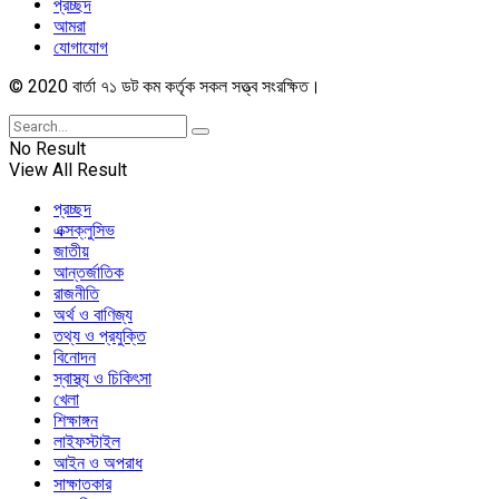
প্রচ্ছদ
আমরা
যোগাযোগ
© 2020 বার্তা ৭১ ডট কম কর্তৃক সকল সত্ত্ব সংরক্ষিত।
No Result
View All Result
প্রচ্ছদ
এক্সক্লুসিভ
জাতীয়
আন্তর্জাতিক
রাজনীতি
অর্থ ও বাণিজ্য
তথ্য ও প্রযুক্তি
বিনোদন
স্বাস্থ্য ও চিকিৎসা
খেলা
শিক্ষাঙ্গন
লাইফস্টাইল
আইন ও অপরাধ
সাক্ষাতকার