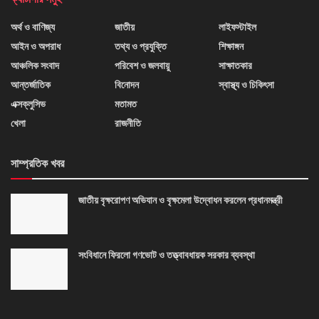
অর্থ ও বাণিজ্য
জাতীয়
লাইফস্টাইল
আইন ও অপরাধ
তথ্য ও প্রযুক্তি
শিক্ষাঙ্গন
আঞ্চলিক সংবাদ
পরিবেশ ও জলবায়ু
সাক্ষাতকার
আন্তর্জাতিক
বিনোদন
স্বাস্থ্য ও চিকিৎসা
এক্সক্লুসিভ
মতামত
খেলা
রাজনীতি
সাম্প্রতিক খবর
জাতীয় বৃক্ষরোপণ অভিযান ও বৃক্ষমেলা উদ্বোধন করলেন প্রধানমন্ত্রী
সংবিধানে ফিরলো গণভোট ও তত্ত্বাবধায়ক সরকার ব্যবস্থা