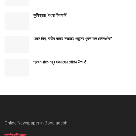
কুমিল্লায় ‘বাংলা নীল ছবি’
জেনে নিন, নারীর নজরে সবচেয়ে পছন্দের পুরুষ অঙ্গ কোনগুলি?
প্রথম রাতে মধুর সহবাসের গোপন উপায়!
Online Newspaper in Bangladesh
ক্যাটাগরি সমুহ