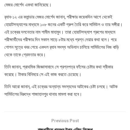
মেজর মোর্শেদ একথা জানিয়েছে।
র‍্যাব-১২ এর কমান্ডার মেজর মোর্শেদ জানান, পরীক্ষার কয়েকদিন আগে থেকেই
হোয়াটসঅ্যাপের মাধ্যমে ১০৮ জনের একটি গ্রুপ তৈরি করে সামিউল ও তার সঙ্গীরা।
এই চক্রের দলনেতার নাম শামীম মাহামুদ। তারা হোয়াটসঅ্যাপ গ্রুপের মাধ্যমে
পরীক্ষার্থীদের পরীক্ষার দিন সকাল সাড়ে ৮টার মধ্যে প্রশ্ন দেয়ার কথা বলে। পরে
গোপন সূত্রে খবর পেয়ে একদল র‍্যাব সদস্য অভিযান চালিয়ে সামিউলের নিজ বাড়ি
থেকে তাকে গ্রেফতার করে।
তিনি জানান, প্রাথমিক জিজ্ঞাসাবাদে সে প্রশ্নপত্র ফাঁসের চেষ্টার কথা স্বীকার
করেছে। টাকার বিনিময়ে সে এই কাজ করতে চেয়েছে।
তিনি আরো জানান, এই চক্রের অন্যান্য সদস্যদের আটকের চেষ্টা চলছে। আটক
সামিউলের বিরুদ্ধে শাজাহানপুর থানায় মামলা করা হবে।
Previous Post
রাজধানীতে গৃহবধূর উপর এসিড নিক্ষেপ