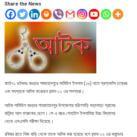
Share the News
বার্তা৭১ ডটকমঃ বগুড়ার শাজাহানপুরে সামিউল ইসলাম (১৬) নামে প্রশ্নফাঁস চক্রের
এক সদস্যকে আটক করেছেব র‍্যাব-১২ এর সদস্যরা।
আটক সামিউল বগুড়ার শাহজাহানপুর উপজেলার হরিণগাড়ি মধ্যপাড়া গ্রামের
বাসিন্দা আল ফারুকের ছেলে। সে এ বছর গোহাইল ইসলামিয়া উচ্চ বিদ্যালয়
থেকে এসএসসি পরীক্ষা দিয়েছে।
রবিবার রাতে নিজ বাড়ি থেকে তাকে আটক করা হয়েছে বলে র‍্যাব-১২ এর কমান্ডার