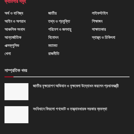
ক্যাটাগরি সমুহ
অর্থ ও বাণিজ্য
জাতীয়
লাইফস্টাইল
আইন ও অপরাধ
তথ্য ও প্রযুক্তি
শিক্ষাঙ্গন
আঞ্চলিক সংবাদ
পরিবেশ ও জলবায়ু
সাক্ষাতকার
আন্তর্জাতিক
বিনোদন
স্বাস্থ্য ও চিকিৎসা
এক্সক্লুসিভ
মতামত
খেলা
রাজনীতি
সাম্প্রতিক খবর
জাতীয় বৃক্ষরোপণ অভিযান ও বৃক্ষমেলা উদ্বোধন করলেন প্রধানমন্ত্রী
সংবিধানে ফিরলো গণভোট ও তত্ত্বাবধায়ক সরকার ব্যবস্থা