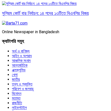
সুপ্রিম কোর্ট বার নির্বাচন: ১৪ পদের ১৩টিতে বিএনপির বিজয়
Online Newspaper in Bangladesh
ক্যাটাগরি সমুহ
অর্থ ও বাণিজ্য
আইন ও অপরাধ
আঞ্চলিক সংবাদ
আন্তর্জাতিক
এক্সক্লুসিভ
খেলা
জাতীয়
তথ্য ও প্রযুক্তি
পরিবেশ ও জলবায়ু
বিনোদন
মতামত
রাজনীতি
লাইফস্টাইল