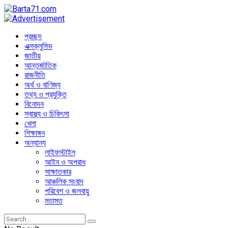
প্রচ্ছদ
এক্সক্লুসিভ
জাতীয়
আন্তর্জাতিক
রাজনীতি
অর্থ ও বাণিজ্য
তথ্য ও প্রযুক্তি
বিনোদন
স্বাস্থ্য ও চিকিৎসা
খেলা
শিক্ষাঙ্গন
অন্যান্য
লাইফস্টাইল
আইন ও অপরাধ
সাক্ষাতকার
আঞ্চলিক সংবাদ
পরিবেশ ও জলবায়ু
মতামত