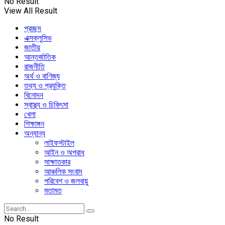
No Result
View All Result
প্রচ্ছদ
এক্সক্লুসিভ
জাতীয়
আন্তর্জাতিক
রাজনীতি
অর্থ ও বাণিজ্য
তথ্য ও প্রযুক্তি
বিনোদন
স্বাস্থ্য ও চিকিৎসা
খেলা
শিক্ষাঙ্গন
অন্যান্য
লাইফস্টাইল
আইন ও অপরাধ
সাক্ষাতকার
আঞ্চলিক সংবাদ
পরিবেশ ও জলবায়ু
মতামত
No Result