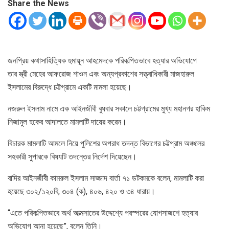
Share the News
জনপ্রিয় কথাসাহিত্যিক হুমায়ূন আহমেদকে পরিকল্পিতভাবে হত্যার অভিযোগে
তার স্ত্রী মেহের আফরোজ শাওন এবং অন্যপ্রকাশের সত্ত্বাধিকারী মাজহারুল
ইসলামের বিরুদ্ধে চট্টগ্রামে একটি মামলা হয়েছে।
নজরুল ইসলাম নামে এক আইনজীবী বুধবার সকালে চট্টগ্রামের মুখ্য মহানগর হাকিম
নিজামুল হকের আদালতে মামলাটি দায়ের করেন।
বিচারক মামলাটি আমলে নিয়ে পুলিশের অপরাধ তদন্ত বিভাগের চট্টগ্রাম অঞ্চলের
সহকারী সুপারকে বিষযটি তদন্তের নির্দেশ দিয়েছেন।
বাদির আইনজীবী কামরুল ইসলাম সাজ্জাদ বার্তা ৭১ ডটকমকে বলেন, মামলাটি করা
হয়েছে ৩০২/১২০বি, ৩০৪ (ক), ৪০৬, ৪২০ ও ৩৪ ধারায়।
“এতে পরিকল্পিতভাবে অর্থ আত্মসাতের উদ্দেশ্যে পরস্পরের যোগসাজশে হত্যার
অভিযোগ আনা হয়েছে”, বলেন তিনি।