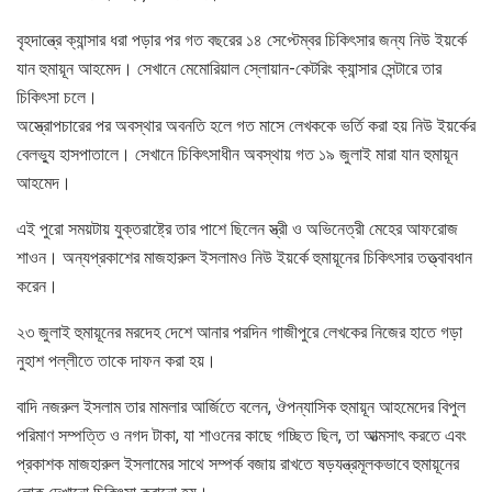
বৃহদান্ত্রে ক্যান্সার ধরা পড়ার পর গত বছরের ১৪ সেপ্টেম্বর চিকিৎসার জন্য নিউ ইয়র্কে
যান হুমায়ূন আহমেদ। সেখানে মেমোরিয়াল স্লোয়ান-কেটরিং ক্যান্সার সেন্টারে তার
চিকিৎসা চলে।
অস্ত্রোপচারের পর অবস্থার অবনতি হলে গত মাসে লেখককে ভর্তি করা হয় নিউ ইয়র্কের
বেলভ্যু হাসপাতালে। সেখানে চিকিৎসাধীন অবস্থায় গত ১৯ জুলাই মারা যান হুমায়ূন
আহমেদ।
এই পুরো সময়টায় যুক্তরাষ্ট্রে তার পাশে ছিলেন স্ত্রী ও অভিনেত্রী মেহের আফরোজ
শাওন। অন্যপ্রকাশের মাজহারুল ইসলামও নিউ ইয়র্কে হুমায়ূনের চিকিৎসার তত্ত্বাবধান
করেন।
২৩ জুলাই হুমায়ূনের মরদেহ দেশে আনার পরদিন গাজীপুরে লেখকের নিজের হাতে গড়া
নুহাশ পল্লীতে তাকে দাফন করা হয়।
বাদি নজরুল ইসলাম তার মামলার আর্জিতে বলেন, ঔপন্যাসিক হুমায়ূন আহমেদের বিপুল
পরিমাণ সম্পত্তি ও নগদ টাকা, যা শাওনের কাছে গচ্ছিত ছিল, তা আত্মসাৎ করতে এবং
প্রকাশক মাজহারুল ইসলামের সাথে সম্পর্ক বজায় রাখতে ষড়যন্ত্রমূলকভাবে হুমায়ূনের