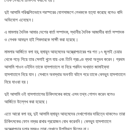
লোক দেখানো চিকিৎসা করানো হয়।
দুই আসামি পরিকল্পিতভাবে পরস্পরের যোগসাজশে লেখককে হত্যা করেছে বলেও বাদি
অভিযোগ এনেছেন।
এ মামলায় দৈনিক আমার দেশের বার্তা সম্পাদক, স্থানীয় দৈনিক আজাদীর বার্তা সম্পাদক
ও লেখক আবদুল হাই শিকদারকে সাক্ষী করা হয়েছে।
মামলার আর্জিতে বলা হয়, হুমায়ূন আহমেদের অস্ত্রোপচারের পর গত ১৭ জুলাই চেয়ার
থেকে পড়ে গিয়ে তার সেলাই খুলে যায় এবং তিনি প্রচণ্ড ব্যথা অনুভব করেন। প্রথম
আসামি শাওন ওইদিন তাকে হাসপাতালে না নিয়ে পরদিন অখ্যাত জামাইক্যা
হাসপাতালে নিয়ে যান। সেখানে অবস্থার অবণতি ঘটলে পরে তাকে বেলভ্যু হাসপাতালে
নিয়ে যাওয়া হয়।
দুই আসামি ওই হাসপাতালের চিকিৎসকের কাছে এসব তথ্য গোপন করেন বলেও
আর্জিতে উল্লেখ করা হয়েছে।
এতে আরো বলা হয়, দুই আসামি হুমায়ূন আহমেদের দেখাশোনার দায়িত্বে থাকলেও তারা
চিকিৎসকের ফোন নম্বর রাখার প্রয়োজন বোধ করেননি। বেলভ্যু হাসপাতালে
অস্ত্রোপচার চলার সময়ও তারা সেখানে উপস্থিত ছিলেন না।