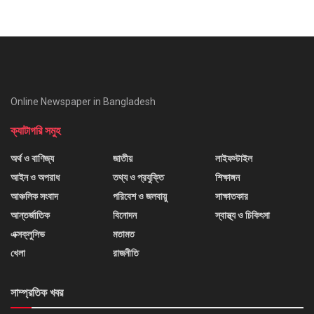
Online Newspaper in Bangladesh
ক্যাটাগরি সমুহ
অর্থ ও বাণিজ্য
জাতীয়
লাইফস্টাইল
আইন ও অপরাধ
তথ্য ও প্রযুক্তি
শিক্ষাঙ্গন
আঞ্চলিক সংবাদ
পরিবেশ ও জলবায়ু
সাক্ষাতকার
আন্তর্জাতিক
বিনোদন
স্বাস্থ্য ও চিকিৎসা
এক্সক্লুসিভ
মতামত
খেলা
রাজনীতি
সাম্প্রতিক খবর