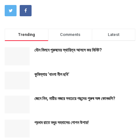
Trending
Comments
Latest
যৌন মিলনে পুরুষদের স্থায়িত্ব আসলে কয় মিনিট?
কুমিল্লায় ‘বাংলা নীল ছবি’
জেনে নিন, নারীর নজরে সবচেয়ে পছন্দের পুরুষ অঙ্গ কোনগুলি?
প্রথম রাতে মধুর সহবাসের গোপন উপায়!