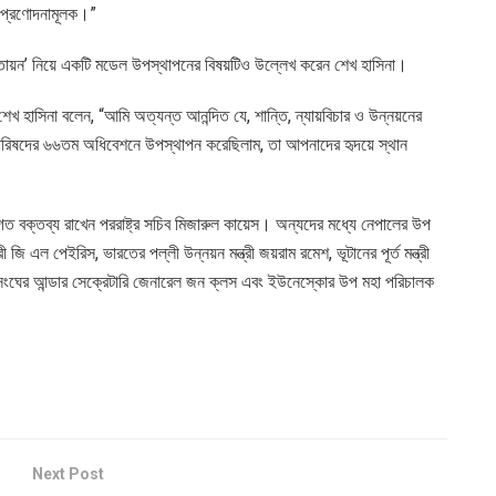
বং প্রণোদনামূলক।”
য়ন’ নিয়ে একটি মডেল উপস্থাপনের বিষয়টিও উল্লেখ করেন শেখ হাসিনা।
েখ হাসিনা বলেন, “আমি অত্যন্ত আনন্দিত যে, শান্তি, ন্যায়বিচার ও উন্নয়নের
 পরিষদের ৬৬তম অধিবেশনে উপস্থাপন করেছিলাম, তা আপনাদের হৃদয়ে স্থান
স্বাগত বক্তব্য রাখেন পররাষ্ট্র সচিব মিজারুল কায়েস। অন্যদের মধ্যে নেপালের উপ
 মন্ত্রী জি এল পেইরিস, ভারতের পল্লী উন্নয়ন মন্ত্রী জয়রাম রমেশ, ভূটানের পূর্ত মন্ত্রী
াতিসংঘের আন্ডার সেক্রেটারি জেনারেল জন ক্লস এবং ইউনেস্কোর উপ মহা পরিচালক
Next Post