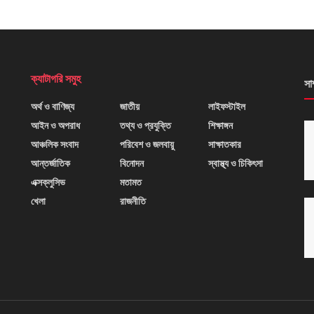
ক্যাটাগরি সমুহ
সা
অর্থ ও বাণিজ্য
জাতীয়
লাইফস্টাইল
আইন ও অপরাধ
তথ্য ও প্রযুক্তি
শিক্ষাঙ্গন
আঞ্চলিক সংবাদ
পরিবেশ ও জলবায়ু
সাক্ষাতকার
আন্তর্জাতিক
বিনোদন
স্বাস্থ্য ও চিকিৎসা
এক্সক্লুসিভ
মতামত
খেলা
রাজনীতি