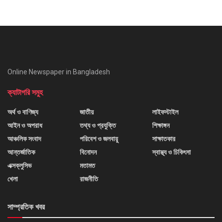
Online Newspaper in Bangladesh
ক্যাটাগরি সমুহ
অর্থ ও বাণিজ্য
জাতীয়
লাইফস্টাইল
আইন ও অপরাধ
তথ্য ও প্রযুক্তি
শিক্ষাঙ্গন
আঞ্চলিক সংবাদ
পরিবেশ ও জলবায়ু
সাক্ষাতকার
আন্তর্জাতিক
বিনোদন
স্বাস্থ্য ও চিকিৎসা
এক্সক্লুসিভ
মতামত
খেলা
রাজনীতি
সাম্প্রতিক খবর