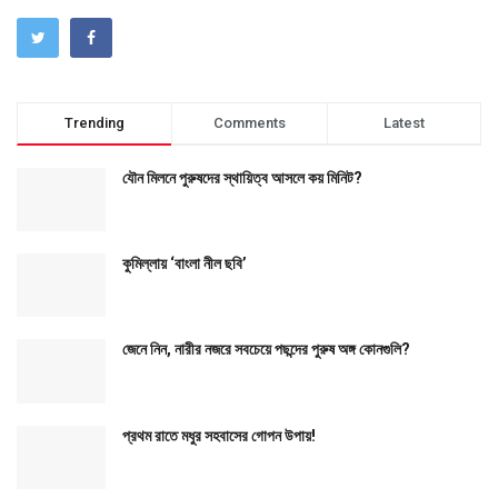
Trending
Comments
Latest
যৌন মিলনে পুরুষদের স্থায়িত্ব আসলে কয় মিনিট?
কুমিল্লায় ‘বাংলা নীল ছবি’
জেনে নিন, নারীর নজরে সবচেয়ে পছন্দের পুরুষ অঙ্গ কোনগুলি?
প্রথম রাতে মধুর সহবাসের গোপন উপায়!