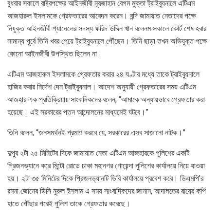
বুধবার সকালে রাষ্ট্রপক্ষের আইনজীবী নূরজাহান বেগম মুক্তা ট্রাইব্যুনালে এটিএম
আজহারুল ইসলামকে গ্রেফতারের আবেদন করেন। বন্দি জামায়াত নেতাদের পক্ষে
নিযুক্ত আইনজীবী প্যানেলের সদস্য ফরিদ উদ্দিন খান বলেনম সকালে কোর্ট শেষ হবার
সামান্য পূর্বে তিনি খবর পেয়ে ট্রাইব্যুনালে পৌঁছেন। তিনি ছাড়া তখন অভিযুক্ত পক্ষে
কোনো আইনজীবী উপস্থিত ছিলেন না।
এটিএম আজহারুল ইসলামকে গ্রেফতার করার ২৪ ঘণ্টার মধ্যে তাকে ট্রাইব্যুনালে
হাজির করার নির্দেশ দেন ট্রাইব্যুনাল। আদেশ অনুযায়ী গ্রেফতারের সময় এটিএম
আজহার এক প্রতিক্রিয়ায় সাংবাদিকদের বলেন, “আমাকে অন্যায়ভাবে গ্রেফতার করা
হয়েছে। এই সরকারের পতন আন্দোলনের মাধ্যমেই ঘটবে।”
তিনি বলেন, “জনসমর্থনই প্রমাণ করবে যে, সরকারের এসব সাজানো নাটক।”
দুপুর ২টা ২৫ মিনিটের দিকে জামায়াত নেতা এটিএম আজহারকে পুলিশের একটি
প্রিজনভ্যানে করে মিন্টো রোডে ঢাকা মহানগর গোয়েন্দা পুলিশের কার্যালয়ে নিয়ে যাওয়া
হয়। ২টা ৩৫ মিনিটের দিকে প্রিজনভ্যানটি ডিবি কার্যালয়ে প্রবেশ করে। ডিএমপি’র
রমনা জোনের ডিসি নুরুল ইসলাম এ সময় সাংবাদিকদের জানান, আদালতের রাযের কপি
হাতে পৌঁছার পরেই পুলিশ তাকে গ্রেফতার করেছে।