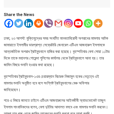
Share the News
ঢাকা, ২৩ আগস্ট: মুক্তিযুদ্ধের সময় সংঘটিত মানবতাবিরোধী অপরাধের মামলায় আটক
জামায়াতে ইসলামীর ভারপ্রাপ্ত সেক্রেটারি জেনারেল এটিএম আজহারুল ইসলামকে
আন্তর্জাতিক অপরাধ ট্রাইব্যুনালে হাজির করা হয়েছে। বৃহস্পতিবার বেলা সোয়া ১১টার
দিকে তাকে মহানগর গোয়েন্দা পুলিশের কার্যালয় থেকে ট্রাইব্যুনালে আনা হয়। তার
জামিন বিষয়ে শুনানি হওয়ার কথা রয়েছে।
বৃহস্পতিবার ট্রাইব্যুনাল-১এর চেয়ারম্যান বিচারক নিজামুল হকের নেতৃত্বে এই
মামলার শুনানি অনুষ্ঠিত হবে বলে সংশ্লিষ্ট ট্রাইব্যুনালের বেঞ্চ অফিসার
জানিয়েছেন।
পরে এ বিষয়ে জানতে চাইলে এটিএম আজহারুলের আইনজীবী অ্যাডভোকেট তাজুল
ইসলাম সাংবাদিকদের বলেন, বেলা দুইটায় আদালত বসবে এবং মামলার শুনানি করবেন।
আমরা তার পক্ষ থেকে জামিন আবেদনের শুনানি করবো বলে আশা করছি।