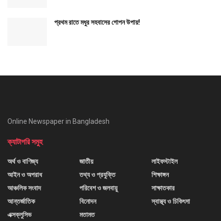
প্রথম রাতে মধুর সহবাসের গোপন উপায়!
Online Newspaper in Bangladesh
ক্যাটাগরি সমুহ
অর্থ ও বাণিজ্য
জাতীয়
লাইফস্টাইল
আইন ও অপরাধ
তথ্য ও প্রযুক্তি
শিক্ষাঙ্গন
আঞ্চলিক সংবাদ
পরিবেশ ও জলবায়ু
সাক্ষাতকার
আন্তর্জাতিক
বিনোদন
স্বাস্থ্য ও চিকিৎসা
এক্সক্লুসিভ
মতামত