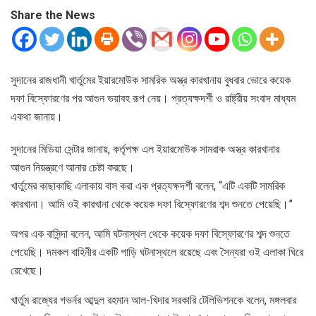
Share the News
সুদানের রাজধানী খার্তুমের ইয়ারমোউক সামরিক অস্ত্র কারখানায় বুধবার ভোরে কয়েক
দফা বিস্ফোরণের পর আগুন ভয়াবহ রূপ নেয়। প্রত্যক্ষদর্শী ও রাষ্ট্রীয় সংবাদ মাধ্যম
একথা জানায়।
সুদানের মিডিয়া সেন্টার জানায়, কর্তৃপক্ষ এল ইয়ারমোউক সামরাক অস্ত্র কারখানার
আগুন নিয়ন্ত্রণে আনার চেষ্টা করছে।
খার্তুমের কাছাকাছি এলাকায় বাস করা এক প্রত্যক্ষদর্শী বলেন, “এটি একটি সামরিক
কারখানা। আমি ওই কারখানা থেকে কয়েক দফা বিস্ফোরণের শব্দ শুনতে পেয়েছি।”
অপর এক বাসিন্দা বলেন, আমি ঘটনাস্থল থেকে কয়েক দফা বিস্ফোরণের শব্দ শুনতে
পেয়েছি। দমকল বাহিনীর একটি গাড়ি ঘটনাস্থলে রয়েছে এবং সৈন্যরা ওই এলাকা ঘিরে
রেখেছে।
খার্তুম রাজ্যের গভর্নর আব্দুল রহমান আল-খিদার সরকারি টেলিভিশনকে বলেন, মঙ্গলবার