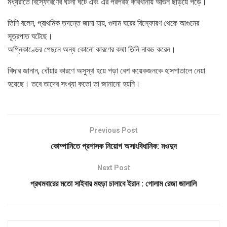
মধ্যরাতে বিস্ফোরণের ঘটনা ঘটে এবং এর পরপরই কারখানায় আগুন ছড়িয়ে পড়ে।
তিনি বলেন, প্রাথমিক তদন্তে জানা যায়, গুদাম ঘরের বিস্ফোরণ থেকে আগুনের
সূত্রপাত ঘটেছে।
অগ্নিকাণ্ডের পেছনে অন্য কোনো কারণের কথা তিনি নাকচ করেন।
খিদার জানান, ধোঁয়ার কারণে অসুস্থ হয়ে পড়া বেশ কয়েকজনকে হাসপাতালে নেয়া
হয়েছে। তবে তাদের সংখ্যা কতো তা জানানো হয়নি।
Previous Post
কোম্পানিতে প্রশাসক নিয়োগ অসাংবিধানিক: মওদুদ
Next Post
প্রথমবারের মতো সাইবার মহড়া চালাবে ইরান : গোলাম রেজা জালালি