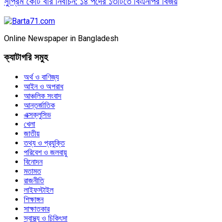
সুপ্রিম কোর্ট বার নির্বাচন: ১৪ পদের ১৩টিতে বিএনপির বিজয়
Online Newspaper in Bangladesh
ক্যাটাগরি সমুহ
অর্থ ও বাণিজ্য
আইন ও অপরাধ
আঞ্চলিক সংবাদ
আন্তর্জাতিক
এক্সক্লুসিভ
খেলা
জাতীয়
তথ্য ও প্রযুক্তি
পরিবেশ ও জলবায়ু
বিনোদন
মতামত
রাজনীতি
লাইফস্টাইল
শিক্ষাঙ্গন
সাক্ষাতকার
স্বাস্থ্য ও চিকিৎসা