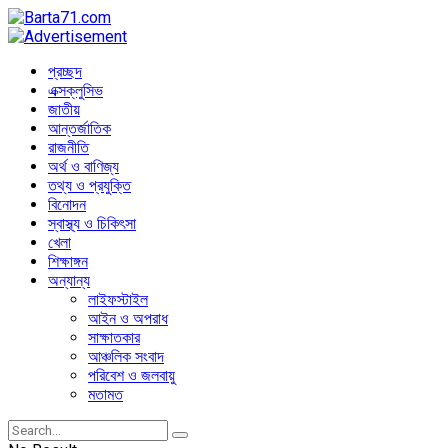
প্রচ্ছদ
এক্সক্লুসিভ
জাতীয়
আন্তর্জাতিক
রাজনীতি
অর্থ ও বাণিজ্য
তথ্য ও প্রযুক্তি
বিনোদন
স্বাস্থ্য ও চিকিৎসা
খেলা
শিক্ষাঙ্গন
অন্যান্য
লাইফস্টাইল
আইন ও অপরাধ
সাক্ষাতকার
আঞ্চলিক সংবাদ
পরিবেশ ও জলবায়ু
মতামত