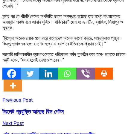
খুবই ভালো। দেশের মধ্যে অনেকে এটা স্বীকার করে না, অথচ বাইরে থেকে প্রশংসা
পেয়েছি।”
মন্দার পর যে পাঁচটি দেশের অর্থনীতি ভালো অবস্থায় রয়েছে তার মধ্যে বাংলাদেশের
অবস্থান পঞ্চম বলে জানান মুহিত। বাকি চারটি দেশ হচ্ছে- চীন, ব্রাজিল, সিঙ্গাপুর ও
তুরস্ক।
“বিশ্বের অনেক লোক মনে করে বাংলাদেশ অনেক ভালো করছে, সম্ভাবনাও প্রচুর।
কিন্তু দুঃখজনক হল- দেশের মধ্যে এ ব্যাপারে ইতিবাচক প্রচার নেই।”
সরকারি মালিকানাধীন ব্যাংকগুলোতে পরিচালনা পর্ষদ পুনর্গঠন কবে হবে- জানতে চাইলে
মন্ত্রী বলেন, “সময় হলেই দেখতে পাবেন।”
Previous Post
টয়লেট প্রযুক্তি আনছে বিল গেটস
Next Post