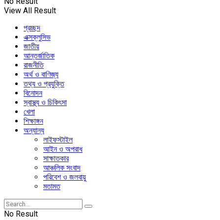
No Result
View All Result
প্রচ্ছদ
এক্সক্লুসিভ
জাতীয়
আন্তর্জাতিক
রাজনীতি
অর্থ ও বাণিজ্য
তথ্য ও প্রযুক্তি
বিনোদন
স্বাস্থ্য ও চিকিৎসা
খেলা
শিক্ষাঙ্গন
অন্যান্য
লাইফস্টাইল
আইন ও অপরাধ
সাক্ষাতকার
আঞ্চলিক সংবাদ
পরিবেশ ও জলবায়ু
মতামত
No Result