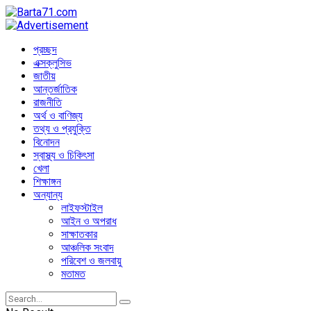
প্রচ্ছদ
এক্সক্লুসিভ
জাতীয়
আন্তর্জাতিক
রাজনীতি
অর্থ ও বাণিজ্য
তথ্য ও প্রযুক্তি
বিনোদন
স্বাস্থ্য ও চিকিৎসা
খেলা
শিক্ষাঙ্গন
অন্যান্য
লাইফস্টাইল
আইন ও অপরাধ
সাক্ষাতকার
আঞ্চলিক সংবাদ
পরিবেশ ও জলবায়ু
মতামত