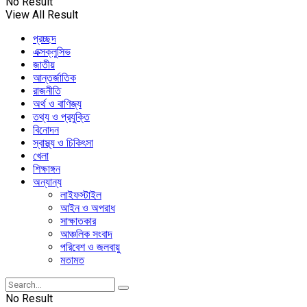
No Result
View All Result
প্রচ্ছদ
এক্সক্লুসিভ
জাতীয়
আন্তর্জাতিক
রাজনীতি
অর্থ ও বাণিজ্য
তথ্য ও প্রযুক্তি
বিনোদন
স্বাস্থ্য ও চিকিৎসা
খেলা
শিক্ষাঙ্গন
অন্যান্য
লাইফস্টাইল
আইন ও অপরাধ
সাক্ষাতকার
আঞ্চলিক সংবাদ
পরিবেশ ও জলবায়ু
মতামত
No Result