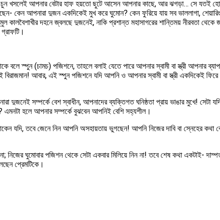
 চুন খসলেই আপনার বেটার হাফ হয়তো ছুটে আসেন আপনার কাছে, আর ঝগড়া… সে যতই হোক না
 কেন আপনারা দুজন একদিকেই মুখ করে ঘুমোন? কেন ফুরিয়ে যায় সব ভাললাগা, শেয়ারিং আর 
ুমুল কালবৈশাখীর দহনে জ্বলছে দুজনেই, নাকি প্রশান্ত মহাসাগরের শান্তিময় নীরবতা থেকে 
ট গ্রাফটি।
াকে বলে স্পুন (চামচ) পজিশনে, তাহলে বলাই যেতে পারে আপনার স্বামী বা স্ত্রী আপনার ব্যা
াসাই বিরাজমান! আবার, এই স্পুন পজিশনে যদি আপনি ও আপনার স্বামী বা স্ত্রী একদিকেই ফ
 দুজনেই সম্পর্কে বেশ স্বাধীন, আপনাদের ব্যক্তিগত ঘনিষ্ঠতা প্রায় ভাঙার মুখে! সেটা যদ
 দেন? এমনটা হলে আপনার সম্পর্কে বুঝবেন আপনিই বেশি সহ্যশীল।
ুয়ে থাকেন যদি, তবে জেনে নিন আপনি অসহায়তায় ভুগছেন! আপনি নিজের দাবি বা স্নেহের কথা
 না; নিজের ঘুমোবার পজিশন থেকে সেটা একবার মিলিয়ে নিন না! তবে শেষ কথা একটাই- দাম্পত্য স
তুলছেন প্রেমটিকে।