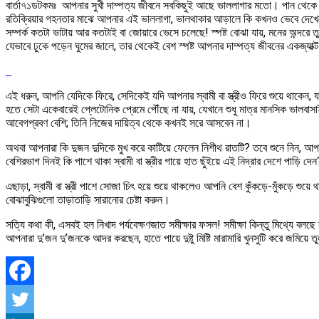
বার্তা৭১ডটকমঃ আপনার সুখী দাম্পত্য জীবনে সবকিছুই আছে ভাললাগার মতো। পান থেকে
রতিক্রিয়ার গহনতার মাঝে আপনার এই ভাললাগা, ভালথাকার আড়ালে কি কখনও ভেবে দেখেছেন-
সম্পর্ক কতটা ভাটায় আর কতটাই বা জোয়ারে ভেসে চলেছে! স্পষ্ট বোঝা যায়, মনের অন্দরে ত
যেভাবে ঢুকে পড়েন ঘুমের জালে, তার থেকেই বেশ স্পষ্ট আপনার দাম্পত্য জীবনের একজ্যাক্
এই ধরুন, আপনি যেদিকে ফিরে, সেদিকেই যদি আপনার স্বামী বা স্ত্রীও ফিরে শুয়ে থাকেন, য
হতে সেটা একেবারেই প্লেটোনিক প্রেমে পৌঁছে না যায়, যেখানে শুধু মাত্র মানসিক ভালব
আবেগপ্রবণ বেশি; তিনি নিজের দায়িত্ব থেকে কখনই সরে আসবেন না।
অথবা আপনারা কি দুজন দুদিকে মুখ করে কাটিয়ে ফেলেন নিশীথ রাতটি? তবে শুনে নিন, আপনারা
বেশিরভাগ দিনই কি পাশে থাকা স্বামী বা স্ত্রীর গায়ে হাত ছুঁইয়ে এই নিদ্রার দেশে পাড়ি
এছাড়া, স্বামী বা স্ত্রী পাশে সোজা চিৎ হয়ে শুয়ে থাকলেও আপনি বেশ কুঁকড়ে-মুঁকড়ে শ
বোঝাবুঝিগুলো তাড়াতাড়ি সারানোর চেষ্টা করুন।
সত্যি কথা কী, এসবই হল নিখাদ পর্যবেক্ষণজাত সমীক্ষার ফসল! সমীক্ষা কিন্তু মিথ্যে বলছে
আপনারা দু’জন দু’জনকে আদর করছেন, হাতে পায়ে দুষ্টু মিষ্টি মারামারি খুনসুটি করে জমিয়ে 