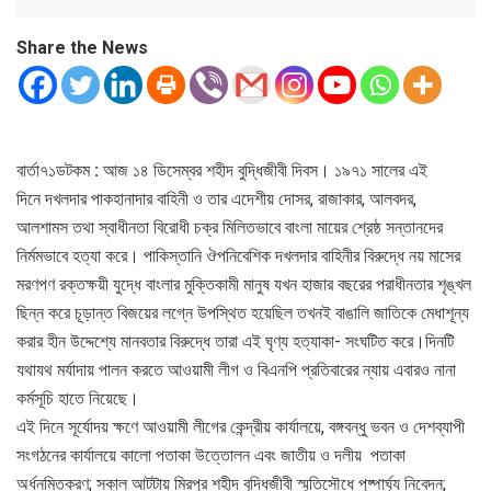
Share the News
বার্তা৭১ডটকম
:
আজ ১৪ ডিসেম্বর শহীদ বুদ্ধিজীবী দিবস। ১৯৭১ সালের এই
দিনে দখলদার পাকহানাদার বাহিনী ও তার এদেশীয় দোসর, রাজাকার, আলবদর,
আলশামস তথা স্বাধীনতা বিরোধী চক্র মিলিতভাবে বাংলা মায়ের শ্রেষ্ঠ সন্তানদের
নির্মমভাবে হত্যা করে। পাকিস্তানি ঔপনিবেশিক দখলদার বাহিনীর বিরুদ্ধে নয় মাসের
মরণপণ রক্তক্ষয়ী যুদ্ধে বাংলার মুক্তিকামী মানুষ যখন হাজার বছরের পরাধীনতার শৃঙ্খল
ছিন্ন করে চূড়ান্ত বিজয়ের লগ্নে উপস্থিত হয়েছিল তখনই বাঙালি জাতিকে মেধাশূন্য
করার হীন উদ্দেশ্যে মানবতার বিরুদ্ধে তারা এই ঘৃণ্য হত্যাকা- সংঘটিত করে।দিনটি
যথাযথ মর্যাদায় পালন করতে আওয়ামী লীগ ও বিএনপি প্রতিবারের ন্যায় এবারও নানা
কর্মসূচি হাতে নিয়েছে।
এই দিনে সূর্যোদয় ক্ষণে আওয়ামী লীগের কেন্দ্রীয় কার্যালয়ে, বঙ্গবন্ধু ভবন ও দেশব্যাপী
সংগঠনের কার্যালয়ে কালো পতাকা উত্তোলন এবং জাতীয় ও দলীয় পতাকা
অর্ধনমিতকরণ; সকাল আটটায় মিরপুর শহীদ বুদ্ধিজীবী স্মৃতিসৌধে পুষ্পার্ঘ্য নিবেদন;