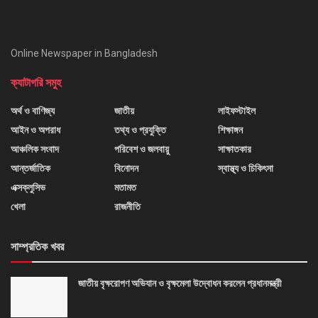
Online Newspaper in Bangladesh
ক্যাটাগরি সমুহ
অর্থ ও বাণিজ্য
জাতীয়
লাইফস্টাইল
আইন ও অপরাধ
তথ্য ও প্রযুক্তি
শিক্ষাঙ্গন
আঞ্চলিক সংবাদ
পরিবেশ ও জলবায়ু
সাক্ষাতকার
আন্তর্জাতিক
বিনোদন
স্বাস্থ্য ও চিকিৎসা
এক্সক্লুসিভ
মতামত
খেলা
রাজনীতি
সাম্প্রতিক খবর
জাতীয় বৃক্ষরোপণ অভিযান ও বৃক্ষমেলা উদ্বোধন করলেন প্রধানমন্ত্রী