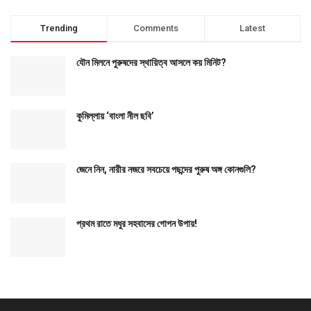
Trending
Comments
Latest
যৌন মিলনে পুরুষদের স্থায়িত্ব আসলে কয় মিনিট?
কুমিল্লায় ‘বাংলা নীল ছবি’
জেনে নিন, নারীর নজরে সবচেয়ে পছন্দের পুরুষ অঙ্গ কোনগুলি?
প্রথম রাতে মধুর সহবাসের গোপন উপায়!