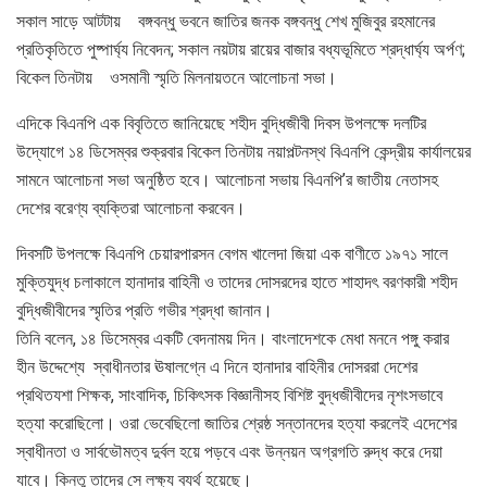
সকাল সাড়ে আটটায় বঙ্গবন্ধু ভবনে জাতির জনক বঙ্গবন্ধু শেখ মুজিবুর রহমানের
প্রতিকৃতিতে পুষ্পার্ঘ্য নিবেদন; সকাল নয়টায় রায়ের বাজার বধ্যভূমিতে শ্রদ্ধার্ঘ্য অর্পণ;
বিকেল তিনটায় ওসমানী স্মৃতি মিলনায়তনে আলোচনা সভা।
এদিকে বিএনপি এক বিবৃতিতে জানিয়েছে শহীদ বুদ্ধিজীবী দিবস উপলক্ষে দলটির
উদ্যোগে ১৪ ডিসেম্বর শুক্রবার বিকেল তিনটায় নয়াপল্টনস্থ বিএনপি কেন্দ্রীয় কার্যালয়ের
সামনে আলোচনা সভা অনুষ্ঠিত হবে। আলোচনা সভায় বিএনপি’র জাতীয় নেতাসহ
দেশের বরেণ্য ব্যক্তিরা আলোচনা করবেন।
দিবসটি উপলক্ষে বিএনপি চেয়ারপারসন বেগম খালেদা জিয়া এক বাণীতে ১৯৭১ সালে
মুক্তিযুদ্ধ চলাকালে হানাদার বাহিনী ও তাদের দোসরদের হাতে শাহাদৎ বরণকারী শহীদ
বুদ্ধিজীবীদের স্মৃতির প্রতি গভীর শ্রদ্ধা জানান।
তিনি বলেন, ১৪ ডিসেম্বর একটি বেদনাময় দিন। বাংলাদেশকে মেধা মননে পঙ্গু করার
হীন উদ্দেশ্যে স্বাধীনতার ঊষালগ্নে এ দিনে হানাদার বাহিনীর দোসররা দেশের
প্রথিতযশা শিক্ষক, সাংবাদিক, চিকিৎসক বিজ্ঞানীসহ বিশিষ্ট বুদ্ধজীবীদের নৃশংসভাবে
হত্যা করোছিলো। ওরা ভেবেছিলো জাতির শ্রেষ্ঠ সন্তানদের হত্যা করলেই এদেশের
স্বাধীনতা ও সার্বভৌমত্ব দুর্বল হয়ে পড়বে এবং উন্নয়ন অগ্রগতি রুদ্ধ করে দেয়া
যাবে। কিন্তু তাদের সে লক্ষ্য ব্যর্থ হয়েছে।