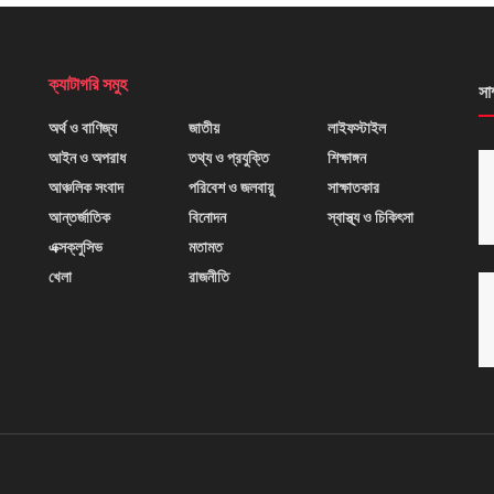
ক্যাটাগরি সমুহ
সা
অর্থ ও বাণিজ্য
জাতীয়
লাইফস্টাইল
আইন ও অপরাধ
তথ্য ও প্রযুক্তি
শিক্ষাঙ্গন
আঞ্চলিক সংবাদ
পরিবেশ ও জলবায়ু
সাক্ষাতকার
আন্তর্জাতিক
বিনোদন
স্বাস্থ্য ও চিকিৎসা
এক্সক্লুসিভ
মতামত
খেলা
রাজনীতি