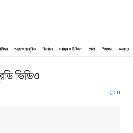
াণিজ্য
তথ্য ও প্রযুক্তি
বিনোদন
স্বাস্থ্য ও চিকিৎসা
খেলা
শিক্ষাঙ্গন
অন্যান্য
রিডি ভিডিও
0