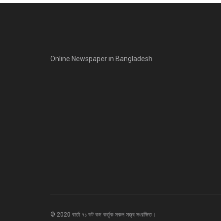
Online Newspaper in Bangladesh
© 2020 বার্তা ৭১ ডট কম কর্তৃক সকল সত্ত্ব সংরক্ষিত।