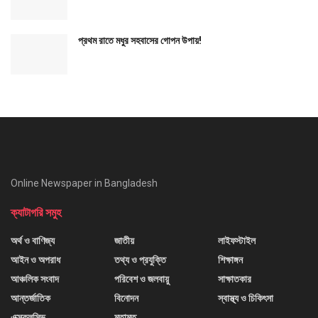
প্রথম রাতে মধুর সহবাসের গোপন উপায়!
Online Newspaper in Bangladesh
ক্যাটাগরি সমুহ
অর্থ ও বাণিজ্য
জাতীয়
লাইফস্টাইল
আইন ও অপরাধ
তথ্য ও প্রযুক্তি
শিক্ষাঙ্গন
আঞ্চলিক সংবাদ
পরিবেশ ও জলবায়ু
সাক্ষাতকার
আন্তর্জাতিক
বিনোদন
স্বাস্থ্য ও চিকিৎসা
এক্সক্লুসিভ
মতামত