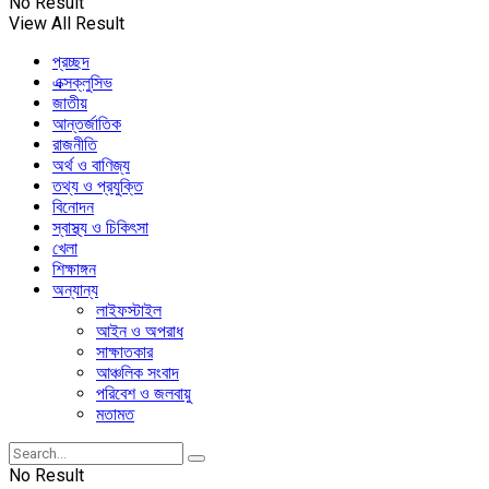
No Result
View All Result
প্রচ্ছদ
এক্সক্লুসিভ
জাতীয়
আন্তর্জাতিক
রাজনীতি
অর্থ ও বাণিজ্য
তথ্য ও প্রযুক্তি
বিনোদন
স্বাস্থ্য ও চিকিৎসা
খেলা
শিক্ষাঙ্গন
অন্যান্য
লাইফস্টাইল
আইন ও অপরাধ
সাক্ষাতকার
আঞ্চলিক সংবাদ
পরিবেশ ও জলবায়ু
মতামত
No Result