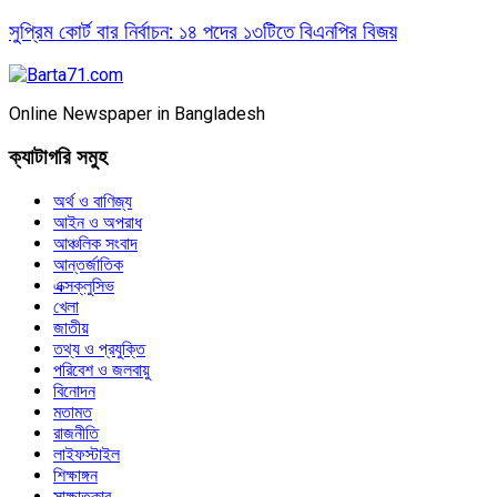
সুপ্রিম কোর্ট বার নির্বাচন: ১৪ পদের ১৩টিতে বিএনপির বিজয়
Online Newspaper in Bangladesh
ক্যাটাগরি সমুহ
অর্থ ও বাণিজ্য
আইন ও অপরাধ
আঞ্চলিক সংবাদ
আন্তর্জাতিক
এক্সক্লুসিভ
খেলা
জাতীয়
তথ্য ও প্রযুক্তি
পরিবেশ ও জলবায়ু
বিনোদন
মতামত
রাজনীতি
লাইফস্টাইল
শিক্ষাঙ্গন
সাক্ষাতকার