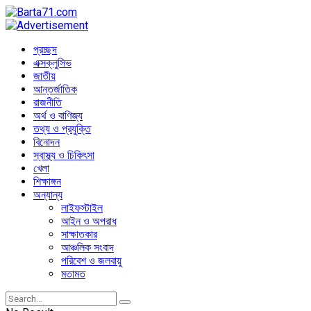
প্রচ্ছদ
এক্সক্লুসিভ
জাতীয়
আন্তর্জাতিক
রাজনীতি
অর্থ ও বাণিজ্য
তথ্য ও প্রযুক্তি
বিনোদন
স্বাস্থ্য ও চিকিৎসা
খেলা
শিক্ষাঙ্গন
অন্যান্য
লাইফস্টাইল
আইন ও অপরাধ
সাক্ষাতকার
আঞ্চলিক সংবাদ
পরিবেশ ও জলবায়ু
মতামত