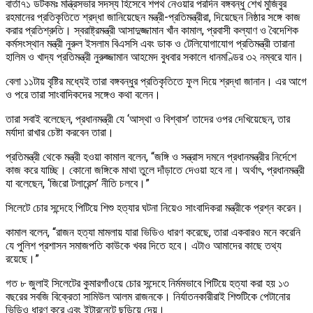
বার্তা৭১ ডটকমঃ মন্ত্রিসভার সদস্য হিসেবে শপথ নেওয়ার পরদিন বঙ্গবন্ধু শেখ মুজিবুর
রহমানের প্রতিকৃতিতে শ্রদ্ধা জানিয়েছেন মন্ত্রী-প্রতিমন্ত্রীরা, দিয়েছেন নিষ্ঠার সঙ্গে কাজ
করার প্রতিশ্রুতি। স্বরাষ্ট্রমন্ত্রী আসাদুজ্জামান খাঁন কামাল, প্রবাসী কল্যাণ ও বৈদেশিক
কর্মসংস্থান মন্ত্রী নুরুল ইসলাম বিএসসি এবং ডাক ও টেলিযোগাযোগ প্রতিমন্ত্রী তারানা
হালিম ও খাদ্য প্রতিমন্ত্রী নুরুজ্জামান আহমেদ বুধবার সকালে ধানমণ্ডির ৩২ নম্বরে যান।
বেলা ১১টায় বৃষ্টির মধ্যেই তারা বঙ্গবন্ধুর প্রতিকৃতিতে ফুল দিয়ে শ্রদ্ধা জানান। এর আগে
ও পরে তারা সাংবাদিকদের সঙ্গেও কথা বলেন।
তারা সবাই বলেছেন, প্রধানমন্ত্রী যে ‘আস্থা ও বিশ্বাস’ তাদের ওপর দেখিয়েছেন, তার
মর্যাদা রাখার চেষ্টা করবেন তারা।
প্রতিমন্ত্রী থেকে মন্ত্রী হওয়া কামাল বলেন, “জঙ্গি ও সন্ত্রাস দমনে প্রধানমন্ত্রীর নির্দেশে
কাজ করে যাচ্ছি। কোনো জঙ্গিকে মাথা তুলে দাঁড়াতে দেওয়া হবে না। অর্থাৎ, প্রধানমন্ত্রী
যা বলেছেন, ‘জিরো টলারেন্স’ নীতি চলবে।”
সিলেটে চোর সন্দেহে পিটিয়ে শিশু হত্যার ঘটনা নিয়েও সাংবাদিকরা মন্ত্রীকে প্রশ্ন করেন।
কামাল বলেন, “রাজন হত্যা মামলায় যারা ভিডিও ধারণ করেছে, তারা একবারও মনে করেনি
যে পুলিশ প্রশাসন সমাজপতি কাউকে খবর দিতে হবে। এটাও আমাদের কাছে তথ্য
রয়েছে।”
গত ৮ জুলাই সিলেটের কুমারগাঁওয়ে চোর সন্দেহে নির্মমভাবে পিটিয়ে হত্যা করা হয় ১৩
বছরের সবজি বিক্রেতা সামিউল আলম রাজনকে। নির্যাতনকারীরাই শিশুটিকে পেটানোর
ভিডিও ধারণ করে এবং ইন্টারনেটে ছড়িয়ে দেয়।