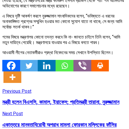
দেওয়া হয়েছে, যে মন্ত্রণালয়ের মন্ত্রী কামরুল ইসলাম ব্রাজিল থেকে ‘পচা’ গম আামদানির
অভিযোগের কারণে সমালোচনার মধ্যে রয়েছেন।
এ বিষয়ে দৃষ্টি আকর্ষণ করলে নুরুজ্জামান সাংবাদিকদের বলেন, “ভবিষ্যতে এ ধরনের
অনাকাঙ্ক্ষিত প্রশ্নের সম্মুখিন হওয়ার মত কোনো সুযোগ যাতে না থাকে, সে জন্য আমি
সর্বোচ্চ সতর্ক থাকব।”
গমের বিষয়ে মন্ত্রণালয় কোনো তদন্ত করবে কি না- জানতে চাইলে তিনি বলেন, “আমি
নতুন দায়িত্ব পেয়েছি। মন্ত্রণালয়ে যাওয়ার পর এ বিষয়ে বলতে পারব।
আওয়ামী লীগের নেতাকর্মীরাও শ্রদ্ধা নিবেদনের সময় সেখানে উপস্থিত ছিলেন।
Previous Post
মন্ত্রী হলেন বিএসসি, কামাল, ইয়াফেস; প্রতিমন্ত্রী তারানা, নুরুজ্জামান
Next Post
একাত্তরে মানবতাবিরোধী অপরাধ মামলা ফোরকান মল্লিকের ফাঁসির