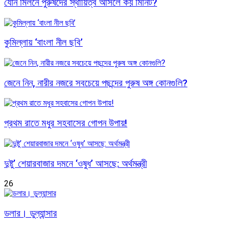
যৌন মিলনে পুরুষদের স্থায়িত্ব আসলে কয় মিনিট?
কুমিল্লায় ‘বাংলা নীল ছবি’
জেনে নিন, নারীর নজরে সবচেয়ে পছন্দের পুরুষ অঙ্গ কোনগুলি?
প্রথম রাতে মধুর সহবাসের গোপন উপায়!
দুষ্টু’ শেয়ারবাজার দমনে ‘ওষুধ’ আসছে: অর্থমন্ত্রী
26
ডলার। ডুল্যান্সার