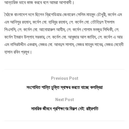
আন্তরিক ভাবে কাজ করবে বলে আমরা আশাবাদী।
বৈঠকে বাংলাদেশ দলে ছিলেন ব্রিগেডিয়ার জেনারেল সেলিম মাহমুদ চৌধুরী, কর্নেল এম
এম আনিসুর রহমান, কর্নেল মো. হাবিবুর রহমান, লে. কর্নেল মো. তৌহিদুল ইসলাম
পিএসসি, লে. কর্নেল মো. আনোয়ারুল আযীম, লে. কর্নেল গোলাম মনজুর সিদ্দিকী, লে.
কর্নেল ইমরান উল্লাহ সরকার, লে. কর্নেল মো. আবুজার আল জাহিদ, লে. কর্নেল এ আর
এম নাসিরউদ্দীন একরাম, মেজর মো. আবদুস সালাম, মেজর মাহবুব সাবের, মেজর মেহেদী
হাসান রবিন প্রমুখ।
Previous Post
সংশোধিত শান্তি চুক্তি স্বাক্ষর করতে যাচ্ছে কলম্বিয়া
Next Post
সামরিক জীবনে প্রশিক্ষণের বিকল্প নেই: রাষ্ট্রপতি