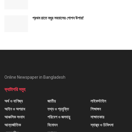
প্রথম রাতে মধুর সহবাসের গোপন উপায়!
Online Newspaper in Bangladesh
ক্যাটাগরি সমুহ
অর্থ ও বাণিজ্য
জাতীয়
লাইফস্টাইল
আইন ও অপরাধ
তথ্য ও প্রযুক্তি
শিক্ষাঙ্গন
আঞ্চলিক সংবাদ
পরিবেশ ও জলবায়ু
সাক্ষাতকার
আন্তর্জাতিক
বিনোদন
স্বাস্থ্য ও চিকিৎসা