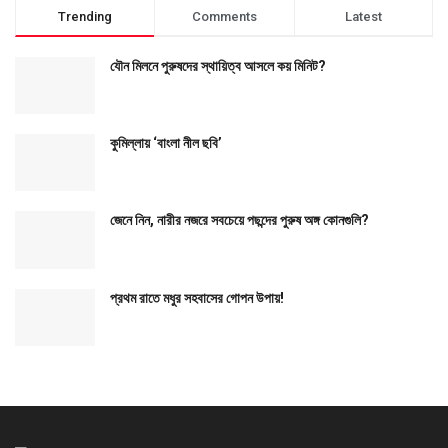
Trending
Comments
Latest
যৌন মিলনে পুরুষদের স্থায়িত্ব আসলে কয় মিনিট?
কুমিল্লায় ‘বাংলা নীল ছবি’
জেনে নিন, নারীর নজরে সবচেয়ে পছন্দের পুরুষ অঙ্গ কোনগুলি?
প্রথম রাতে মধুর সহবাসের গোপন উপায়!