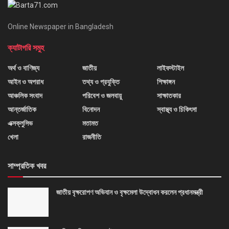
Online Newspaper in Bangladesh
ক্যাটাগরি সমুহ
অর্থ ও বাণিজ্য
জাতীয়
লাইফস্টাইল
আইন ও অপরাধ
তথ্য ও প্রযুক্তি
শিক্ষাঙ্গন
আঞ্চলিক সংবাদ
পরিবেশ ও জলবায়ু
সাক্ষাতকার
আন্তর্জাতিক
বিনোদন
স্বাস্থ্য ও চিকিৎসা
এক্সক্লুসিভ
মতামত
খেলা
রাজনীতি
সাম্প্রতিক খবর
জাতীয় বৃক্ষরোপণ অভিযান ও বৃক্ষমেলা উদ্বোধন করলেন প্রধানমন্ত্রী