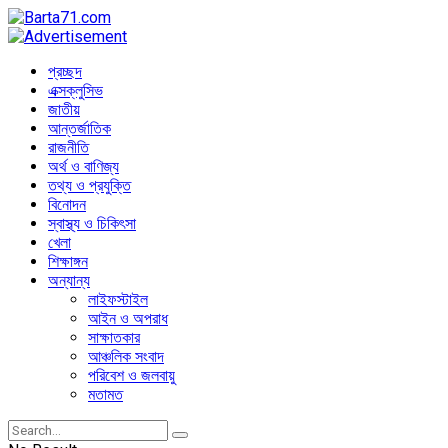
প্রচ্ছদ
এক্সক্লুসিভ
জাতীয়
আন্তর্জাতিক
রাজনীতি
অর্থ ও বাণিজ্য
তথ্য ও প্রযুক্তি
বিনোদন
স্বাস্থ্য ও চিকিৎসা
খেলা
শিক্ষাঙ্গন
অন্যান্য
লাইফস্টাইল
আইন ও অপরাধ
সাক্ষাতকার
আঞ্চলিক সংবাদ
পরিবেশ ও জলবায়ু
মতামত