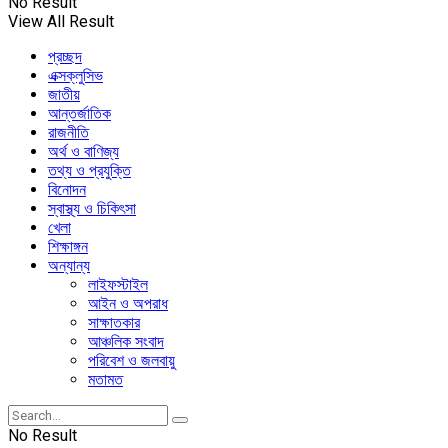
No Result
View All Result
প্রচ্ছদ
এক্সক্লুসিভ
জাতীয়
আন্তর্জাতিক
রাজনীতি
অর্থ ও বাণিজ্য
তথ্য ও প্রযুক্তি
বিনোদন
স্বাস্থ্য ও চিকিৎসা
খেলা
শিক্ষাঙ্গন
অন্যান্য
লাইফস্টাইল
আইন ও অপরাধ
সাক্ষাতকার
আঞ্চলিক সংবাদ
পরিবেশ ও জলবায়ু
মতামত
No Result