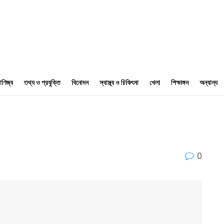
াণিজ্য
তথ্য ও প্রযুক্তি
বিনোদন
স্বাস্থ্য ও চিকিৎসা
খেলা
শিক্ষাঙ্গন
অন্যান্য
0