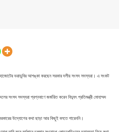
চনে মহাজোটের ভরাডুবির আশঙ্কা করছেন সরকার দলীয় সংসদ সদস্যরা। এ সংকট
ের সংসদ সদস্যরা প্রশ্নবাণে জর্জরিত করেন বিদ্যুৎ প্রতিমন্ত্রী মোহাম্মদ
নে সরকারের উদ্যোগের কথা ছাড়া আর কিছুই বলতে পারেননি।
সংযোগ দাবি করে বর্তমানে চলমান সংযোগে লোডশেডিংয়ের ভয়াবহতা নিয়ে কথা