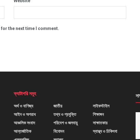
Website
 for the next time I comment.
ক্যাটাগরি সমুহ
সা
অর্থ ও বাণিজ্য
জাতীয়
লাইফস্টাইল
আইন ও অপরাধ
তথ্য ও প্রযুক্তি
শিক্ষাঙ্গন
আঞ্চলিক সংবাদ
পরিবেশ ও জলবায়ু
সাক্ষাতকার
আন্তর্জাতিক
বিনোদন
স্বাস্থ্য ও চিকিৎসা
এক্সক্লুসিভ
মতামত