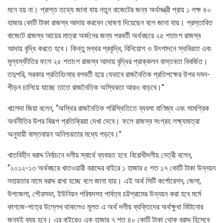
মনে হয় না। প্রাপ্ত তথ্যে জানা যায় নতুন বাজেটের জন্য অর্থমন্ত্রী প্রায় ১ লক্ষ ৪০
হাজার কোটি টাকা রাজস্ব আদায় করবেন ঘোষণা দিয়েছেন বলে জানা যায়। প্রস্তাবিত
বাজেটে রাজস্ব আয়ের মাত্রা অর্জনের জন্য পরবর্তী অর্থবছরে ২৫ শতাংশ রাজস্ব
আদায় বৃদ্ধি করতে হবে। কিন্তু মন্থর প্রবৃদ্ধি, বিনিয়োগ ও উৎপাদনে স্থবিরতা এবং
মূল্যস্ফীতির ফলে ২৫ শতাংশ রাজস্ব আদায় বৃদ্ধির প্রাক্কলন বাস্তবতা বিবর্জিত।
তদুপরি, সরকার প্রতিহিংসার বশবর্তী হয়ে যেভাবে রাজনৈতিক প্রতিপক্ষের উপর দমন-
পীড়ন চালিয়ে যাচ্ছে তাতে রাজনৈতিক অস্থিরতা আরও বাড়বে।’’
খালেদা জিয়া বলেন, ‘‘অস্থির রাজনৈতিক পরিস্থিতিতে ব্যবসা বাণিজ্য এবং সামগ্রিক
অর্থনীতির উপর বিরূপ প্রতিক্রিয়া দেখা দেবে। ফলে রাজস্ব সংগ্রহ লক্ষ্যমাত্রা
অনুযায়ী বাস্তবায়ন অনিশ্চয়তার মধ্যে পড়বে।’’
খাতবিহীন বরাদ্দ নির্বাচনে দলীয় স্বার্থে ব্যবহৃত হবে: বিরোধীদলীয় নেত্রী বলেন,
‘‘২০১২-১৩ অর্থবছরে খাতওয়ারী বরাদ্দের বাইরে ১ হাজার ৫ শত ১৭ কোটি টাকা উন্নয়ন
সহায়তার নামে বরাদ্দ রাখা হচ্ছে বলে জানা যায়। এই অর্থ সিটি কর্পোরেশন, জেলা,
উপজেলা, পৌরসভা, ইউনিয়ন পরিষদসহ পার্বত্য চট্টগ্রামের উন্নয়ন করা হবে মর্মে
কাগজে-পত্রে উল্লেখ থাকলেও মূলত এ অর্থ দলীয় ব্যক্তিদের অর্থক্ষুধা মিটানোর
জন্যই ব্যয় হবে। এর বাইরেও এক হাজার ৭ শত ৪০ কোটি টাকা থোক বরাদ্দ হিসেবে