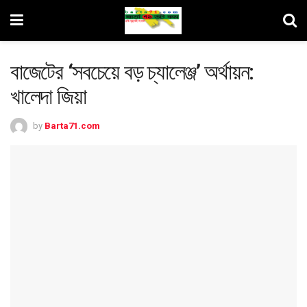
বাজেটের ‘সবচেয়ে বড় চ্যালেঞ্জ’ অর্থায়ন:
খালেদা জিয়া
by
Barta71.com