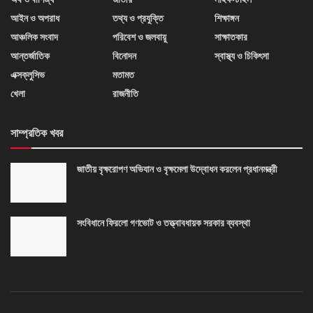
আইন ও অপরাধ
তথ্য ও প্রযুক্তি
শিক্ষাঙ্গন
আঞ্চলিক সংবাদ
পরিবেশ ও জলবায়ু
সাক্ষাতকার
আন্তর্জাতিক
বিনোদন
স্বাস্থ্য ও চিকিৎসা
এক্সক্লুসিভ
মতামত
খেলা
রাজনীতি
সাম্প্রতিক খবর
জাতীয় বৃক্ষরোপণ অভিযান ও বৃক্ষমেলা উদ্বোধন করলেন প্রধানমন্ত্রী
সংবিধানে ফিরলো গণভোট ও তত্ত্বাবধায়ক সরকার ব্যবস্থা