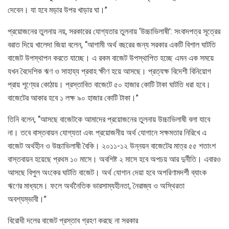
দেবেন। যা হবে মড়ার উপর খাড়ার ঘা।’’
প্রয়োজনের তুলনায় নয়, সরকারের যোগ্যতার তুলনায় ‘উচ্চাভিলাষী’: সংবাদপত্র সূত্রের
বরাত দিয়ে খালেদা জিয়া বলেন, ‘‘আগামী অর্থ বছরের জন্য সরকার একটি বিশাল ঘাটতি
বাজেট উপস্থাপন করতে যাচ্ছে। এ রকম বাজেট উপস্থাপিত হচ্ছে এমন এক সময়ে
যখন বৈদেশিক ঋণ ও সাহায্য প্রবাহ ক্ষীণ হয়ে আসছে। প্রত্যক্ষ বিদেশী বিনিয়োগ
প্রায় শূণ্যের কোঠায়। প্রস্তাবিত বাজেটে ৫০ হাজার কোটি টাকা ঘাটতি ধরা হবে।
বাজেটের আকার হবে ১ লক্ষ ৯০ হাজার কোটি টাকা।’’
তিনি বলেন, ‘‘আসছে বাজেটকে আমাদের প্রয়োজনের তুলনায় উচ্চাভিলাষী বলা যাবে
না। তবে বাস্তবায়ন যোগ্যতা এবং প্রয়োজনীয় অর্থ যোগানে সক্ষমতার নিরিখে এ
বাজেট অর্থহীন ও উচ্চাভিলাষী বৈকি। ২০১১-১২ উন্নয়ন বাজেটের মাত্র ৫৫ শতাংশ
বাস্তবায়ন হয়েছে প্রথম ১০ মাসে। অবশিষ্ট ২ মাসে হবে অপচয় আর দুর্নীতি। এবারও
আসছে বিপুল অংকের ঘাটতি বাজেট। অর্থ যোগান দেয়া হবে অপরিণামদর্শী ব্যাংক
ঋণের মাধ্যমে। ফলে অর্থনৈতিক ভারসাম্যহীনতা, নৈরাজ্য ও অস্থিরতা
অবশ্যম্ভাবী।’’
বিরোধী দলের বাজেট প্রস্তাব গ্রহণ করছে না সরকার