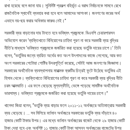
রাখা হয়েছে বলে জানা যায়। সুনির্দিষ্ট প্রকল্প বহির্ভূত এ বরাদ্দ নির্বাচনকে সামনে রেখে
রাজনৈতিক স্বার্থেই ব্যবহার করা হবে বলে আমাদের আশংকা। জনগণের করের অর্থ
এভাবে নয়-ছয় করার অধিকার কারুর নেই।’’
সরকারী ব্যয় বাড়ানোর দায় টানতে হবে ভবিষ্যৎ প্রজন্মকে: বিএনপি চেয়ারপারসন
অভিযোগ করেন ‘ব্যক্তিখাতে বিনিয়োগের চাহিদা পূরণ না করে সরকারী ব্যয় বৃদ্ধির
নীতি’র মাধ্যমে ‘ভবিষ্যত প্রজন্মকে জর্জরিত করা হয়েছে ভর্তুকি দায়ের চাপে।’ তিনি
বলেন, ‘‘ভর্তুকির জন্যে ব্যয়িত অর্থের কত অংশ উৎপাদনের কাজে লেগেছে, আর কত
অংশ সরকারের পেটোয়া গোষ্টির উদরপূর্ত্তি করেছে, সেটাই আজ জনগণের জিজ্ঞাসা।
সরকারের অর্থনৈতিক ব্যবস্থাপনায় মারাত্মক ক্রুটির চিত্রই ফুটে উঠেছে ভর্তুকির এই
হিসাব থেকে। ব্যক্তিখাতে বিনিয়োগের চাহিদা পূরণ না করে সরকারী ব্যয় বৃদ্ধির নীতি
চরম আত্মঘাতি। এর ফলে বেড়েছে মূল্যস্ফীতি, ভেঙ্গে পড়েছে সামষ্টিক অর্থনৈতিক
ভারসাম্য। ভবিষ্যত প্রজন্মকে জর্জরিত করা হয়েছে ভর্তুকি দায়ের চাপে।’’
খালেদা জিয়া বলেন, ‘‘ভর্তুকি ব্যয় বাড়ার ফলে ২০১১-১২ অর্থবছরে অতিমাত্রায় সরকারী
ব্যয় বেড়েছে। … সব মিলিয়ে বর্তমান অর্থবছরে সরকারের ভর্তুকি ব্যয় দাঁড়াবে ৪০
হাজার কোটি টাকার উপর। এর মধ্যে বর্তমান অর্থবছরের বাজেট থেকে ২৯ হাজার কোটি
টাকা দেয়া হবে এবং অবশিষ্ট ১১ হাজার কোটি টাকা আসন্ন অর্থবছরের বাজেটের উপর