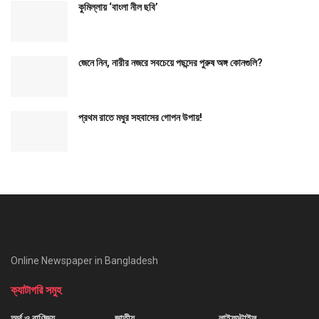
কুমিল্লায় ‘বাংলা নীল ছবি’
জেনে নিন, নারীর নজরে সবচেয়ে পছন্দের পুরুষ অঙ্গ কোনগুলি?
প্রথম রাতে মধুর সহবাসের গোপন উপায়!
Online Newspaper in Bangladesh
ক্যাটাগরি সমুহ
অর্থ ও বাণিজ্য
জাতীয়
লাইফস্টাইল