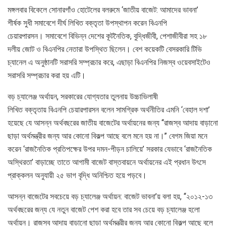
মঙ্গলবার বিকেলে সোনারগাঁও হোটেলের বলরুমে ‘জাতীয় বাজেট: আমাদের ভাবনা’
শীর্ষক সুধী সমাবেশে দীর্ঘ লিখিত বক্তৃতা উপস্থাপন করেন বিএনপি
চেয়ারপারসন। সমাবেশে বিভিন্ন দেশের কূটনৈতিক, বুদ্ধিজীবী, পেশাজীবীরা সহ ১৮
দলীয় জোট ও বিএনপির নেতারা উপস্থিত ছিলেন। বেশ কয়েকটি বেসরকারি টিভি
চ্যানেল এ অনুষ্ঠানটি সরাসরি সম্প্রচার করে, এছাড়া বিএনপির নিজস্ব ওয়েবসাইটেও
সরাসরি সম্প্রচার করা হয় এটি।
বড় চ্যালেঞ্জ অর্থায়ন, সরকারের যোগ্যতার তুলনায় উচ্চাভিলাষী
লিখিত বক্তৃতায় বিএনপি চেয়ারপারসন বলেন সামগ্রিক অর্থনীতির এমনি ‘বেহাল দশা’
হয়েছে যে আসন্ন অর্থবছরের জাতীয় বাজেটের অর্থায়নের জন্য ‘‘রাজস্ব আদায় বাড়ানো
ছাড়া অর্থমন্ত্রীর জন্য আর কোনো বিকল্প আছে বলে মনে হয় না।’’ বেগম জিয়া মনে
করেন ‘রাজনৈতিক প্রতিপক্ষের উপর দমন-পীড়ন চালিয়ে’ সরকার যেভাবে ‘রাজনৈতিক
অস্থিরতা’ বাড়াচ্ছে তাতে আগামী বাজেট বাস্তবায়নে অর্থায়নের এই প্রধান উৎসে
প্রাক্কলন অনুযায়ী ২৫ ভাগ বৃদ্ধি অনিশ্চিত হয়ে পড়বে।
আসন্ন বাজেটের সবচেয়ে বড় চ্যালেঞ্জ অর্থায়ন: বাজেট ভাবনা’য় বলা হয়, ‘‘২০১২-১৩
অর্থবছরের জন্য যে নতুন বাজেট পেশ করা হবে তার সব চেয়ে বড় চ্যালেঞ্জ হলো
অর্থায়ন। রাজস্ব আদায় বাড়ানো ছাড়া অর্থমন্ত্রীর জন্য আর কোনো বিকল্প আছে বলে