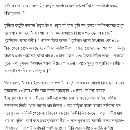
চাপিয়ে দেয়া হবে। বলগাহীন ভর্তুকি সরকারের অপরিনামদর্শিতা ও দেউলিয়াত্বেরই
বহিঃপ্রকাশ।’’
কৃষিতে ভর্তুকি কমানো ‘মড়ার উপর খাড়ার ঘা’ হবে: কৃষি সম্প্রসারণ অধিদপ্তরের তথ্য
তুলে ধরে বলা হয়, ‘‘এবার ধানের দাম কম হওয়াতে বিপাকে পড়েছেন এক কোটি
প্রান্তিক বোরো চাষী। ’’ খালেদা জিয়া বলেন, ‘‘প্রতিমণ ধানের উৎপাদন খরচ ৫৫০
টাকা থেকে বেড়ে হয়েছে ৬৮০ টাকা, অর্থাৎ উৎপাদন খরচ বেড়েছে ২০ শতাংশ। কিন্তু
বাজারে এখন প্রতিমণ বোরো ধান ৪৫০ টাকা থেকে ৫৫০ টাকায় বিক্রি হচ্ছে। লাভতো
দূরের কথা কৃষকরা উৎপাদন খরচও উঠাতে পারছেনা। এতে ক্ষুদ্র ও প্রান্তিক চাষীদের
অবস্থা শোচনীয় হয়ে পড়েছে।’’
তিনি বলেন, ‘‘সরকার ইতোমধ্যে ১০ লক্ষ টন ধান/চাল ক্রয়ের ঘোষণা দিয়েছে। ধানের
ক্রয়মূল্য ১৮ টাকা কেজি আর চালের ক্রয়মূল্য ২৮ টাকা ধার্য করা হয়েছে ।
ইচ্ছাকৃতভাবে ক্ষুদ্র চাষীদের নিকট থেকে ধান ক্রয় না করে চাতাল মালিক, ফড়িয়া
দালালদের নিকট থেকে সরকার ধান কিনছে। আর ফড়িয়া দালাল চাতাল মালিকরা কম
দরে কৃষকদের নিকট থেকে ধান কিনে সরকারের নিকট বিক্রি করছে। ফলে চাষীরা দাম
পায় না, সুবিধা ভোগ করে মধ্যস্বত্ত্বভোগীরা – সঙ্গে যুক্ত হয় সরকারী দলের মাস্তান-
চাঁদাবাজরা। তদপুরি অর্থমন্ত্রী স্পষ্ট বলেছেন, তিনি এবার কৃষিতে ভর্তুকি কমিয়ে