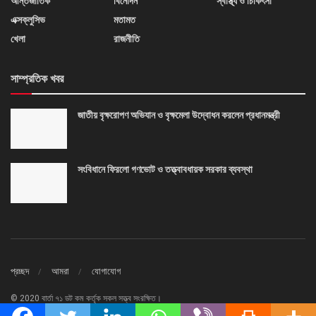
আন্তর্জাতিক
বিনোদন
স্বাস্থ্য ও চিকিৎসা
এক্সক্লুসিভ
মতামত
খেলা
রাজনীতি
সাম্প্রতিক খবর
জাতীয় বৃক্ষরোপণ অভিযান ও বৃক্ষমেলা উদ্বোধন করলেন প্রধানমন্ত্রী
সংবিধানে ফিরলো গণভোট ও তত্ত্বাবধায়ক সরকার ব্যবস্থা
প্রচ্ছদ
আমরা
যোগাযোগ
© 2020 বার্তা ৭১ ডট কম কর্তৃক সকল সত্ত্ব সংরক্ষিত।