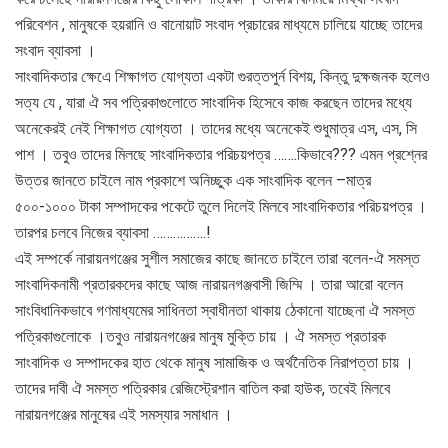
পরিবেশন , মানুষকে হয়রানি ও বানোয়াট সংবাদ প্রচারের মাধ্যমে চালিয়ে যাচ্ছে তাদের
সংবাদ ব্যাবসা ।
সাংবাদিকতার ক্ষেএে শিক্ষাগত যোগ্যতা একটা গুরত্তপুর্ন বিশয়, কিন্তু দুক্ষজনক হলেও
সত্য যে , যারা ঐ সব পত্রিকাগুলোতে সাংবাদিক হিসেবে কাজ করছেন তাদের মধ্যে
অনেকেরই নেই শিক্ষাগত যোগ্যতা । তাদের মধ্যে অনেকেই শুধুমাত্র এস, এস, সি
পাশ । তবুও তাদের মিলছে সাংবাদিকতার পরিচয়পত্র …….কিভাবে??? এমন প্রশ্নের
উত্তর জানতে চাইলে নাম প্রকাশে অনিচ্ছুক এক সাংবাদিক বলেন –মাত্র
৫০০-১০০০ টাকা সম্পাদকের পকেটে তুলে দিলেই মিলবে সাংবাদিকতার পরিচয়পত্র ।
তারপর চলবে নিজের ব্যাবসা …………….!
এই সম্পর্কে নারায়নগঞ্জের সুশীল সমাজের কাছে জানতে চাইলে তারা বলেন-ঐ সমস্ত
সাংবাদিকনামী প্রতারকদের কাছে আজ নারায়নগঞ্জবাসী জিম্মি । তারা আরো বলেন
সাংবিধানিকভাবে গণমাধ্যমের সাধিনতা স্বাধীনতা থাকায় ঠেকানো যাচ্ছেনা ঐ সমস্ত
পত্রিকাগুলোকে ।তবুও নারায়নগঞ্জের মানুষ মুক্তি চায় । ঐ সমস্ত প্রতারক
সাংবাদিক ও সম্পাদকের হাত থেকে মানুষ সামাজিক ও অর্থনৈতিক নিরাপত্তা চায় ।
তাদের দাবী ঐ সমস্ত পত্রিকার রেজিস্ট্রেশান বাতিল করা হাউক, তবেই মিলবে
নারায়নগঞ্জের মানুষের এই সমস্যার সমাধান ।