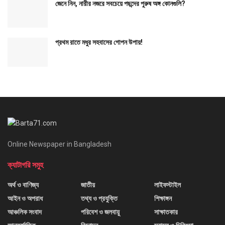
জেনে নিন, নারীর নজরে সবচেয়ে পছন্দের পুরুষ অঙ্গ কোনগুলি?
প্রথম রাতে মধুর সহবাসের গোপন উপায়!
Online Newspaper in Bangladesh
ক্যাটাগরি সমুহ
অর্থ ও বাণিজ্য
জাতীয়
লাইফস্টাইল
আইন ও অপরাধ
তথ্য ও প্রযুক্তি
শিক্ষাঙ্গন
আঞ্চলিক সংবাদ
পরিবেশ ও জলবায়ু
সাক্ষাতকার