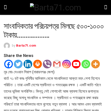
সাংবাদিকতার পরিচয়পত্র মিলছে ৫০০-১০০০
টাকায়……………….
by
Barta71.com
Share the News
নূর মোঃ দেওয়ান সিয়াপ (নারায়নগঞ্জ জেলা)
বার্তা ৭১ ডট কমঃ পৃথিবীর আদিকাল থেকে সাংবাদিকতা আক্তা মহৎ পেশা হিশেবে
পরিচিত । তারা একটি দেশের স্বাধীনতা ও গনতন্ত্রের রক্ষক । একটি জাতি গঠনে
তাদের ভুমিকা অপরিশিম। কিন্তু সেই পোশাখেই আজ ব্যাবসা হিসেবে রূপান্তর
করেছে কিছু অসাধু সাংবাদিক ও সম্পাদক । স্বাধীনতা ও গণতন্ত্রকে রক্ষা করার
পরিবর্তে তারা সাংবাদিকতার নামে খুলেছে নতুন ব্যাবসা । আর আমন এমন ব্যাবসাই
করে চলেছে নারায়নগঞ্জের কিছু লোকাল পত্রিকা । তাকার বিনিময়ে মিথ্যা সংবাদ