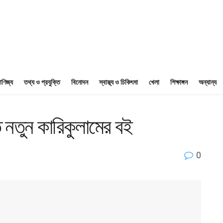
াণিজ্য
তথ্য ও প্রযুক্তি
বিনোদন
স্বাস্থ্য ও চিকিৎসা
খেলা
শিক্ষাঙ্গন
অন্যান্য
াতে নতুন কারিকুলামের বই
0