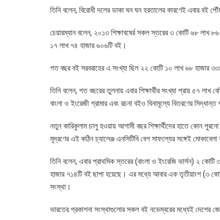
তিনি বলেন, বিরোধী দলের ডাকা ঘন ঘন হরতালের কারণেই এবার বই পৌ
চেয়ারম্যান বলেন, ২০১৩ শিক্ষাবষের্র সকল স্তরের ৩ কোটি ৬৮ লাখ ৮৬
১৭ লাখ ৭৪ হাজার ৬০৬টি বই।
গত বছর বই সরবরাহের এ সংখ্যা ছিল ২২ কোটি ১০ লাখ ৬৮ হাজার ৩৩৯ট
তিনি বলেন, গত বছরের তুলনায় এবার শিক্ষার্থীর সংখ্যা প্রায় ৫৭ লাখ বেশ
বাংলা ও ইংরেজী গ্রামার এবং রচনা বইও বিনামূল্যে বিতরণের সিদ্ধান
নতুন কারিকুলাম চালু হওয়ায় আগামী বছর শিক্ষার্থীদের হাতে কোন পুর
মূদ্রণের এই কঠিন চ্যালেঞ্জ এনসিটিবি বেশ সাফল্যের সঙ্গেই মোকাবে
তিনি বলেন, এবার প্রাথমিক স্তরের (বাংলা ও ইংরেজি ভার্সন) ২ কোটি 
হাজার ৭১৪টি বই ছাপা হয়েছে। এর মধ্যে আবার এক তৃতীয়াংশ (৩ কোট
সংস্থা।
ভারতের প্রকাশনা সংস্থাগুলোর সকল বই নভেম্বরের মধ্যেই দেশের জে