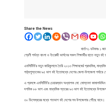
Share the News
বার্তা৭১ ডটকমঃ ১ জান
শ্রেণী পর্যন্ত বাংলা ও ইংরেজী ভার্সনের সকল শিক্ষার্থীর হাতে নতুন বই
এনসিটিবি’র নতুন কারিকুলামে তৈরি ২০১৩ শিক্ষাবষের্র প্রাথমিক, মা
পাঠ্যপুস্তকের ৯৫ ভাগ বই ইতোমধ্যে দেশের জেলা-উপজেলা পর্যায়ে 
এ প্রসঙ্গে এনসিটিবি’র চেয়ারম্যান অধ্যাপক মো: মোস্তফা কামালউদ্দিন
দশমিক ৮৮ ভাগ এবং মাধ্যমিক স্তরের ৯৩ ভাগ বই ইতোমধ্যে উপজেলা প
৩০ ডিসেম্বরের মধ্যে শতভাগ বই দেশের সব উপজেলায় পৌঁছে যাবে।