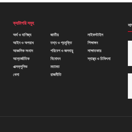
ক্যাটাগরি সমুহ
সা
অর্থ ও বাণিজ্য
জাতীয়
লাইফস্টাইল
আইন ও অপরাধ
তথ্য ও প্রযুক্তি
শিক্ষাঙ্গন
আঞ্চলিক সংবাদ
পরিবেশ ও জলবায়ু
সাক্ষাতকার
আন্তর্জাতিক
বিনোদন
স্বাস্থ্য ও চিকিৎসা
এক্সক্লুসিভ
মতামত
খেলা
রাজনীতি