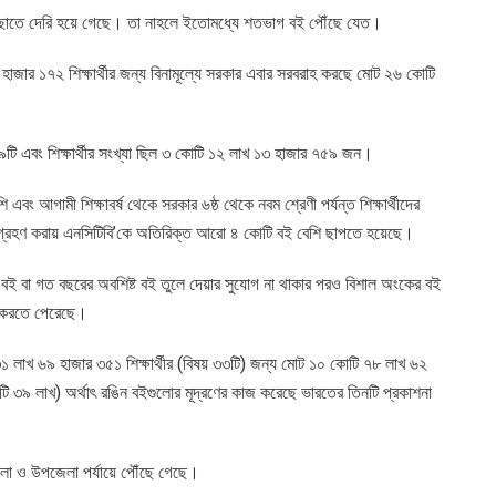
ঁছাতে দেরি হয়ে গেছে। তা নাহলে ইতোমধ্যে শতভাগ বই পৌঁছে যেত।
 হাজার ১৭২ শিক্ষার্থীর জন্য বিনামূল্যে সরকার এবার সরবরাহ করছে মোট ২৬ কোটি
ি এবং শিক্ষার্থীর সংখ্যা ছিল ৩ কোটি ১২ লাখ ১৩ হাজার ৭৫৯ জন।
ি এবং আগামী শিক্ষাবর্ষ থেকে সরকার ৬ষ্ঠ থেকে নবম শ্রেণী পর্যন্ত শিক্ষার্থীদের
্ত গ্রহণ করায় এনসিটিবি’কে অতিরিক্ত আরো ৪ কোটি বই বেশি ছাপতে হয়েছে।
নো বই বা গত বছরের অবশিষ্ট বই তুলে দেয়ার সুযোগ না থাকার পরও বিশাল অংকের বই
লা করতে পেরেছে।
৩১ লাখ ৬৯ হাজার ৩৫১ শিক্ষার্থীর (বিষয় ৩৩টি) জন্য মোট ১০ কোটি ৭৮ লাখ ৬২
ি ৩৯ লাখ) অর্থাৎ রঙিন বইগুলোর মূদ্রণের কাজ করেছে ভারতের তিনটি প্রকাশনা
লা ও উপজেলা পর্যায়ে পৌঁছে গেছে।