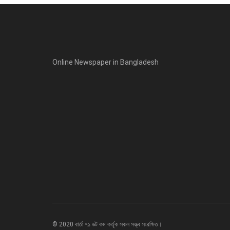
Online Newspaper in Bangladesh
© 2020 বার্তা ৭১ ডট কম কর্তৃক সকল সত্ত্ব সংরক্ষিত।