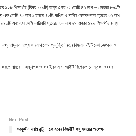
জার ৯২৮ শিক্ষার্থীর (বিষয় ১১৩টি) জন্য এবার ১১ কোটি ৪৭ লাখ ৮৬ হাজার ৮৩১টি,
 জন্য এক কোটি ৭২ লাখ ১ হাজার ৪০টি, দাখিল ও দাখিল ভোকেশনাল স্তরের ২২ লাখ
ার ৫৪০টি এবং এসএসসি কারিগরি স্তরের এক লাখ ৬৯ হাজার ৪৪০ শিক্ষার্থীর জন্য
্য বাধ্যতামূলক ‘তথ্য ও যোগাযোগ প্রযুক্তি’ নতুন বিষয়ের বইটি বেশ চমৎকার ও
ন আহরণ করতে পারবে। অধ্যাপক জাফর ইকবাল ও আইটি বিশেষজ্ঞ মোস্তফা জববার
Next Post
শরফুদ্দীন বনাম ঝন্টু – কে হবেন বিজয়ী? শুধু সময়ের অপেক্ষা