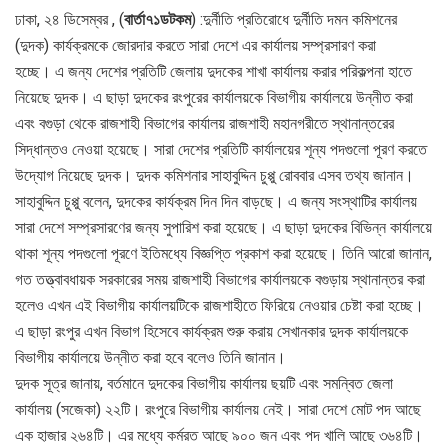
ঢাকা, ২৪ ডিসেম্বর , (
বার্তা৭১ডটকম
) :দুর্নীতি প্রতিরোধে দুর্নীতি দমন কমিশনের
(দুদক) কার্যক্রমকে জোরদার করতে সারা দেশে এর কার্যালয় সম্প্রসারণ করা
হচ্ছে। এ জন্য দেশের প্রতিটি জেলায় দুদকের শাখা কার্যালয় করার পরিকল্পনা হাতে
নিয়েছে দুদক। এ ছাড়া দুদকের রংপুরের কার্যালয়কে বিভাগীয় কার্যালয়ে উন্নীত করা
এবং বগুড়া থেকে রাজশাহী বিভাগের কার্যালয় রাজশাহী মহানগরীতে স্থানান্তরের
সিদ্ধান্তও নেওয়া হয়েছে। সারা দেশের প্রতিটি কার্যালয়ের শূন্য পদগুলো পূরণ করতে
উদ্যোগ নিয়েছে দুদক। দুদক কমিশনার সাহাবুদ্দিন চুপ্পু রোববার এসব তথ্য জানান।
সাহাবুদ্দিন চুপ্পু বলেন, দুদকের কার্যক্রম দিন দিন বাড়ছে। এ জন্য সংস্থাটির কার্যালয়
সারা দেশে সম্প্রসারণের জন্য সুপারিশ করা হয়েছে। এ ছাড়া দুদকের বিভিন্ন কার্যালয়ে
থাকা শূন্য পদগুলো পূরণে ইতিমধ্যে বিজ্ঞপ্তি প্রকাশ করা হয়েছে। তিনি আরো জানান,
গত তত্ত্বাবধায়ক সরকারের সময় রাজশাহী বিভাগের কার্যালয়কে বগুড়ায় স্থানান্তর করা
হলেও এখন এই বিভাগীয় কার্যালয়টিকে রাজশাহীতে ফিরিয়ে নেওয়ার চেষ্টা করা হচ্ছে।
এ ছাড়া রংপুর এখন বিভাগ হিসেবে কার্যক্রম শুরু করায় সেখানকার দুদক কার্যালয়কে
বিভাগীয় কার্যালয়ে উন্নীত করা হবে বলেও তিনি জানান।
দুদক সূত্র জানায়, বর্তমানে দুদকের বিভাগীয় কার্যালয় ছয়টি এবং সমন্বিত জেলা
কার্যালয় (সজেকা) ২২টি। রংপুরে বিভাগীয় কার্যালয় নেই। সারা দেশে মোট পদ আছে
এক হাজার ২৬৪টি। এর মধ্যে কর্মরত আছে ৯০০ জন এবং পদ খালি আছে ৩৬৪টি।