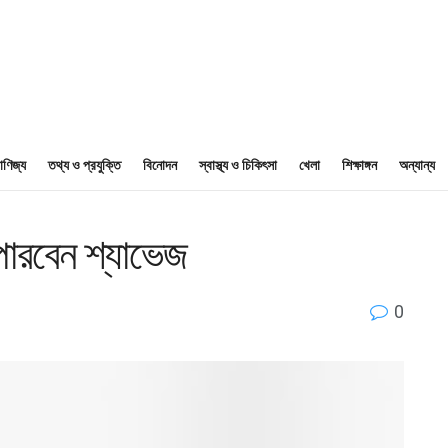
াণিজ্য
তথ্য ও প্রযুক্তি
বিনোদন
স্বাস্থ্য ও চিকিৎসা
খেলা
শিক্ষাঙ্গন
অন্যান্য
পারবেন শ্যাভেজ
0