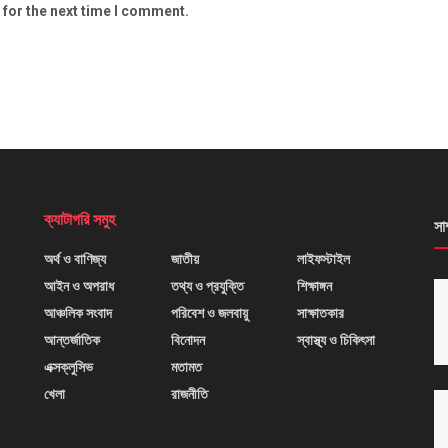
 for the next time I comment.
ক্যাটাগরি সমুহ
সা
অর্থ ও বাণিজ্য
জাতীয়
লাইফস্টাইল
আইন ও অপরাধ
তথ্য ও প্রযুক্তি
শিক্ষাঙ্গন
আঞ্চলিক সংবাদ
পরিবেশ ও জলবায়ু
সাক্ষাতকার
আন্তর্জাতিক
বিনোদন
স্বাস্থ্য ও চিকিৎসা
এক্সক্লুসিভ
মতামত
খেলা
রাজনীতি