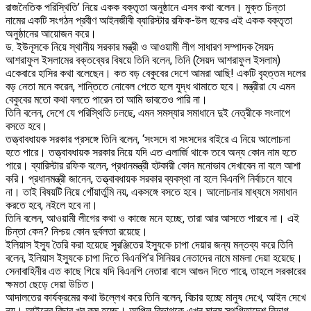
রাজনৈতিক পরিস্থিতি’ নিয়ে একক বক্তৃতা অনুষ্ঠানে এসব কথা বলেন। মুক্ত চিন্তা
নামের একটি সংগঠন প্রবীণ আইনজীবী ব্যারিস্টার রফিক-উল হকের এই একক বক্তৃতা
অনুষ্ঠানের আয়োজন করে।
ড. ইউনূসকে নিয়ে স্থানীয় সরকার মন্ত্রী ও আওয়ামী লীগ সাধারণ সম্পাদক সৈয়দ
আশরাফুল ইসলামের বক্তব্যের বিষয়ে তিনি বলেন, তিনি (সৈয়দ আশরাফুল ইসলাম)
একেবারে হাসির কথা বলেছেন। কত বড় বেকুবের দেশে আমরা আছি! একটি বৃহত্তম দলের
বড় নেতা মনে করেন, শান্তিতে নোবেল পেতে হলে যুদ্ধ থামাতে হবে। মন্ত্রীরা যে এমন
বেকুবের মতো কথা বলতে পারেন তা আমি ভাবতেও পারি না।
তিনি বলেন, দেশে যে পরিস্থিতি চলছে, এমন সমস্যার সমাধানে দুই নেত্রীকে সংলাপে
বসতে হবে।
তত্ত্বাবধায়ক সরকার প্রসঙ্গে তিনি বলেন, ‘সংসদে বা সংসদের বাইরে এ নিয়ে আলোচনা
হতে পারে। তত্ত্বাবধায়ক সরকার নিয়ে যদি এত এলার্জি থাকে তবে অন্য কোন নাম হতে
পারে। ব্যারিস্টার রফিক বলেন, প্রধানমন্ত্রী হটকারী কোন মনোভাব দেখাবেন না বলে আশা
করি। প্রধানমন্ত্রী জানেন, তত্ত্বাবধায়ক সরকার ব্যবস্থা না হলে বিএনপি নির্বাচনে যাবে
না। তাই বিষয়টি নিয়ে গোঁয়ার্তুমি নয়, একসঙ্গে বসতে হবে। আলোচনার মাধ্যমে সমাধান
করতে হবে, নইলে হবে না।
তিনি বলেন, আওয়ামী লীগের কথা ও কাজে মনে হচ্ছে, তারা আর আসতে পারবে না। এই
চিন্তা কেন? নিশ্চয় কোন দুর্বলতা রয়েছে।
ইলিয়াস ইস্যু তৈরি করা হয়েছে সুরঞ্জিতের ইস্যুকে চাপা দেয়ার জন্য মন্তব্য করে তিনি
বলেন, ইলিয়াস ইস্যুকে চাপা দিতে বিএনপি’র সিনিয়র নেতাদের নামে মামলা দেয়া হয়েছে।
সেনাবাহিনীর এত কাছে গিয়ে যদি বিএনপি নেতারা বাসে আগুন দিতে পারে, তাহলে সরকারের
ক্ষমতা ছেড়ে দেয়া উচিত।
আদালতের কার্যক্রমের কথা উল্লেখ করে তিনি বলেন, বিচার হচ্ছে মানুষ দেখে, আইন দেখে
নয়। আইনের বিচার খুব কম হচ্ছে। আপিল বিভাগকে এখন মানুষ স্থগিতাদেশ বিভাগ