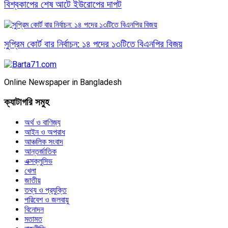
বিশ্বকাপের শেষ আটে ইউরোপের দাপট
সুপ্রিম কোর্ট বার নির্বাচন: ১৪ পদের ১৩টিতে বিএনপির বিজয়
Online Newspaper in Bangladesh
ক্যাটাগরি সমুহ
অর্থ ও বাণিজ্য
আইন ও অপরাধ
আঞ্চলিক সংবাদ
আন্তর্জাতিক
এক্সক্লুসিভ
খেলা
জাতীয়
তথ্য ও প্রযুক্তি
পরিবেশ ও জলবায়ু
বিনোদন
মতামত