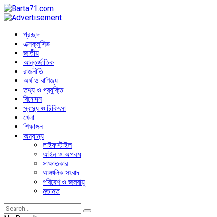
প্রচ্ছদ
এক্সক্লুসিভ
জাতীয়
আন্তর্জাতিক
রাজনীতি
অর্থ ও বাণিজ্য
তথ্য ও প্রযুক্তি
বিনোদন
স্বাস্থ্য ও চিকিৎসা
খেলা
শিক্ষাঙ্গন
অন্যান্য
লাইফস্টাইল
আইন ও অপরাধ
সাক্ষাতকার
আঞ্চলিক সংবাদ
পরিবেশ ও জলবায়ু
মতামত