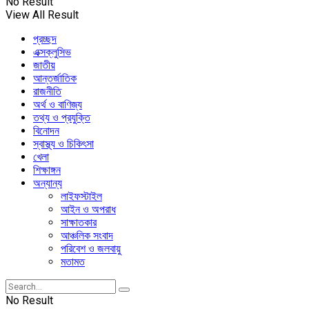
No Result
View All Result
প্রচ্ছদ
এক্সক্লুসিভ
জাতীয়
আন্তর্জাতিক
রাজনীতি
অর্থ ও বাণিজ্য
তথ্য ও প্রযুক্তি
বিনোদন
স্বাস্থ্য ও চিকিৎসা
খেলা
শিক্ষাঙ্গন
অন্যান্য
লাইফস্টাইল
আইন ও অপরাধ
সাক্ষাতকার
আঞ্চলিক সংবাদ
পরিবেশ ও জলবায়ু
মতামত
No Result