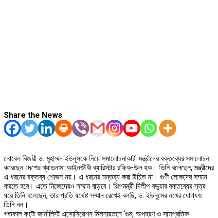
Share the News
নোবেল বিজয়ী ড. মুহাম্মদ ইউনূসকে নিয়ে সমালোচনাকারী মন্ত্রীদের বক্তব্যের সমালোচনা
করেছেন দেশের খ্যাতনামা আইনজীবী ব্যারিস্টার রফিক-উল হক। তিনি বলেছেন, মন্ত্রীদের
এ ধরনের বক্তব্য শোভন নয়। এ ধরনের মন্তব্য করা উচিত না। গুণী লোকদের সম্মান
করতে হবে। এতে নিজেদেরও সম্মান বাড়বে। শিল্পমন্ত্রী দিলীপ বড়ুয়ার বক্তব্যের সূত্র
ধরে তিনি বলেছেন, তার প্রতি যথেষ্ট সম্মান রেখেই বলছি, ড. ইউনূসের নখের যোগ্যও
তিনি নন।
গতকাল ফটো জার্নালিস্ট এসোসিয়েশন মিলনায়তনে ‘গুম, অপহরণ ও সামপ্রতিক