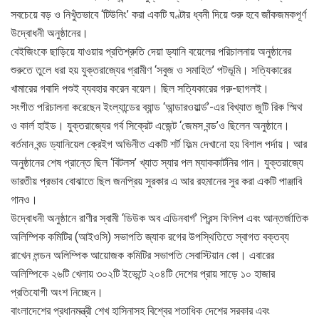
সবচেয়ে বড় ও নিখুঁতভাবে ‘টিউনিং’ করা একটি ঘণ্টার ধ্বনী দিয়ে শুরু হবে জাঁকজমকপূর্ণ
উদ্বোধনী অনুষ্ঠানের।
বেইজিংকে ছাড়িয়ে যাওয়ার প্রতিশ্রুতি দেয়া ড্যানি বয়েলের পরিচালনায় অনুষ্ঠানের
শুরুতে তুলে ধরা হয় যুক্তরাজ্যের গ্রামীণ ‘সবুজ ও সমাহিত’ পটভূমি। সত্যিকারের
খামারের গবাদি পশুই ব্যবহার করেন বয়েল। ছিল সত্যিকারের গরু-ছাগলই।
সংগীত পরিচালনা করেছেন ইংল্যান্ডের ব্যান্ড ‘আন্ডারওয়ার্ল্ড’-এর বিখ্যাত জুটি রিক স্মিথ
ও কার্ল হাইড। যুক্তরাজ্যের গর্ব সিক্রেট এজেন্ট ‘জেমস বন্ড’ও ছিলেন অনুষ্ঠানে।
বর্তমান বন্ড ড্যানিয়েল ক্রেইগ অভিনীত একটি শর্ট ফিল্ম দেখানো হয় বিশাল পর্দায়। আর
অনুষ্ঠানের শেষ প্রান্তে ছিল ‘বিটলস’ খ্যাত স্যার পল ম্যাককার্টনির গান। যুক্তরাজ্যে
ভারতীয় প্রভাব বোঝাতে ছিল জনপ্রিয় সুরকার এ আর রহমানের সুর করা একটি পাঞ্জাবি
গানও।
উদ্বোধনী অনুষ্ঠানে রাণীর স্বামী ‘ডিউক অব এডিনবার্গ’ প্রিন্স ফিলিপ এবং আন্তর্জাতিক
অলিম্পিক কমিটির (আইওসি) সভাপতি জ্যাক রগের উপস্থিতিতে স্বাগত বক্তব্য
রাখেন লন্ডন অলিম্পিক আয়োজক কমিটির সভাপতি সেবাস্টিয়ান কো। এবারের
অলিম্পিকে ২৬টি খেলায় ৩০২টি ইভেন্টে ২০৪টি দেশের প্রায় সাড়ে ১০ হাজার
প্রতিযোগী অংশ নিচ্ছেন।
বাংলাদেশের প্রধানমন্ত্রী শেখ হাসিনাসহ বিশ্বের শতাধিক দেশের সরকার এবং