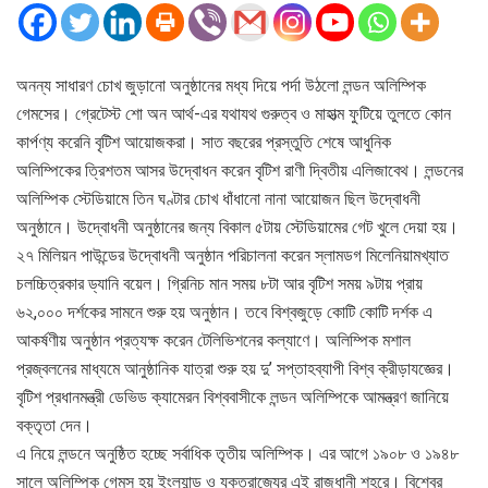
অনন্য সাধারণ চোখ জুড়ানো অনুষ্ঠানের মধ্য দিয়ে পর্দা উঠলো লন্ডন অলিম্পিক
গেমসের। গ্রেটেস্ট শো অন আর্থ-এর যথাযথ গুরুত্ব ও মাহাত্ম ফুটিয়ে তুলতে কোন
কার্পণ্য করেনি বৃটিশ আয়োজকরা। সাত বছরের প্রস্তুতি শেষে আধুনিক
অলিম্পিকের ত্রিশতম আসর উদ্বোধন করেন বৃটিশ রাণী দ্বিতীয় এলিজাবেথ। লন্ডনের
অলিম্পিক স্টেডিয়ামে তিন ঘণ্টার চোখ ধাঁধানো নানা আয়োজন ছিল উদ্বোধনী
অনুষ্ঠানে। উদ্বোধনী অনুষ্ঠানের জন্য বিকাল ৫টায় স্টেডিয়ামের গেট খুলে দেয়া হয়।
২৭ মিলিয়ন পাউন্ডের উদ্বোধনী অনুষ্ঠান পরিচালনা করেন স্লামডগ মিলেনিয়ামখ্যাত
চলচ্চিত্রকার ড্যানি বয়েল। গ্রিনিচ মান সময় ৮টা আর বৃটিশ সময় ৯টায় প্রায়
৬২,০০০ দর্শকের সামনে শুরু হয় অনুষ্ঠান। তবে বিশ্বজুড়ে কোটি কোটি দর্শক এ
আকর্ষণীয় অনুষ্ঠান প্রত্যক্ষ করেন টেলিভিশনের কল্যাণে। অলিম্পিক মশাল
প্রজ্বলনের মাধ্যমে আনুষ্ঠানিক যাত্রা শুরু হয় দু’ সপ্তাহব্যাপী বিশ্ব ক্রীড়াযজ্ঞের।
বৃটিশ প্রধানমন্ত্রী ডেভিড ক্যামেরন বিশ্ববাসীকে লন্ডন অলিম্পিকে আমন্ত্রণ জানিয়ে
বক্তৃতা দেন।
এ নিয়ে লন্ডনে অনুষ্ঠিত হচ্ছে সর্বাধিক তৃতীয় অলিম্পিক। এর আগে ১৯০৮ ও ১৯৪৮
সালে অলিম্পিক গেমস হয় ইংল্যান্ড ও যুক্তরাজ্যের এই রাজধানী শহরে। বিশ্বের