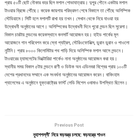
প্রায় ৫০টি ছোট নৌকার বহর ছিল মশাল শোভাযাত্রায়। দুপুর পৌনে একটায় মশাল
টাওয়ার ব্রিজে পৌঁছে। কয়েক জায়গায় পরিভ্রমণ শেষে বিকালে তা পৌঁছে অলিম্পিক
স্টেডিয়ামে। সিটি হলে মশালটি রাখা হয় তখন। সেখান থেকে নিয়ে যাওয়া হয়
উদ্বোধনী অনুষ্ঠানের আগে। অলিম্পিকের উদ্বোধনী দিনে পুরো লন্ডন ছিল সুরেলা।
বিকাল চারটায় লন্ডনের কয়েকস্থানে কনসার্ট আয়োজন হয়। হাইড পার্কের মূল
আয়োজনে গান পরিবেশন করে স্নো প্যাট্রল, স্টেরিওফোনিক্স, ডুরান ডুরান ও পাওলো
নুটিনি। প্রায় ৮০০০ কিলোমিটার পথ পাড়ি দিয়ে অলিম্পিক মশাল আসে লন্ডনে।
টাওয়ারের হ্যামলেটের ভিক্টোরিয়া পার্কেও নানা অনুষ্ঠানের আয়োজন করা হয়।
স্থানীয় সময় বিকাল ৫টায় লন্ডনে রাণী ও ডিউক অব এডিনবরা বিশ্বের প্রায় ১০০টি
দেশের প্রধানদের সম্মানে এক সংবর্ধনা অনুষ্ঠানের আয়োজন করেন। বাকিংহাম
প্যালেসের এ অনুষ্ঠানে যুক্তরাষ্ট্রের ফার্স্ট লেডি মিশেল ওবামাও উপস্থিত ছিলেন।
Previous Post
নুহাশপল্লী’ নিয়ে ষড়যন্ত্র চলছে: ষড়যন্ত্রে শাওন