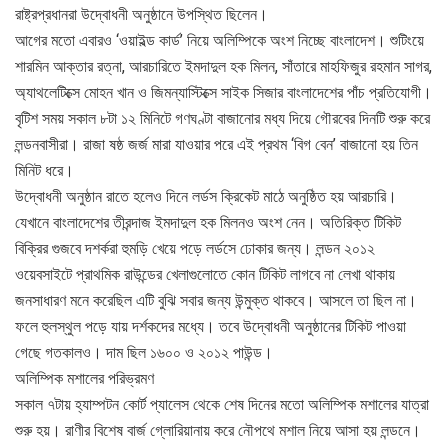
রাষ্ট্রপ্রধানরা উদ্বোধনী অনুষ্ঠানে উপস্থিত ছিলেন।
আগের মতো এবারও ‘ওয়াইল্ড কার্ড’ নিয়ে অলিম্পিকে অংশ নিচ্ছে বাংলাদেশ। শুটিংয়ে
শারমিন আক্তার রত্না, আরচারিতে ইমদাদুল হক মিলন, সাঁতারে মাহফিজুর রহমান সাগর,
অ্যাথলেটিক্সে মোহন খান ও জিমন্যাস্টিক্সে সাইক সিজার বাংলাদেশের পাঁচ প্রতিযোগী।
বৃটিশ সময় সকাল ৮টা ১২ মিনিটে গণঘণ্টা বাজানোর মধ্য দিয়ে গৌরবের দিনটি শুরু করে
লন্ডনবাসীরা। রাজা ষষ্ঠ জর্জ মারা যাওয়ার পরে এই প্রথম ‘বিগ বেন’ বাজানো হয় তিন
মিনিট ধরে।
উদ্বোধনী অনুষ্ঠান রাতে হলেও দিনে লর্ডস ক্রিকেট মাঠে অনুষ্ঠিত হয় আরচারি।
যেখানে বাংলাদেশের তীরন্দাজ ইমদাদুল হক মিলনও অংশ নেন। অতিরিক্ত টিকিট
বিক্রির গুজবে দশর্করা হুমড়ি খেয়ে পড়ে লর্ডসে ঢোকার জন্য। লন্ডন ২০১২
ওয়েবসাইটে প্রাথমিক রাউন্ডের খেলাগুলোতে কোন টিকিট লাগবে না লেখা থাকায়
জনসাধারণ মনে করেছিল এটি বুঝি সবার জন্য উন্মুক্ত থাকবে। আসলে তা ছিল না।
ফলে হুলস্থুল পড়ে যায় দর্শকদের মধ্যে। তবে উদ্বোধনী অনুষ্ঠানের টিকিট পাওয়া
গেছে গতকালও। দাম ছিল ১৬০০ ও ২০১২ পাউন্ড।
অলিম্পিক মশালের পরিভ্রমণ
সকাল ৭টায় হ্যাম্পটন কোর্ট প্যালেস থেকে শেষ দিনের মতো অলিম্পিক মশালের যাত্রা
শুরু হয়। রাণীর বিশেষ বার্জ গ্লোরিয়ানায় করে নৌপথে মশাল নিয়ে আসা হয় লন্ডনে।