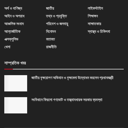
অর্থ ও বাণিজ্য
জাতীয়
লাইফস্টাইল
আইন ও অপরাধ
তথ্য ও প্রযুক্তি
শিক্ষাঙ্গন
আঞ্চলিক সংবাদ
পরিবেশ ও জলবায়ু
সাক্ষাতকার
আন্তর্জাতিক
বিনোদন
স্বাস্থ্য ও চিকিৎসা
এক্সক্লুসিভ
মতামত
খেলা
রাজনীতি
সাম্প্রতিক খবর
জাতীয় বৃক্ষরোপণ অভিযান ও বৃক্ষমেলা উদ্বোধন করলেন প্রধানমন্ত্রী
সংবিধানে ফিরলো গণভোট ও তত্ত্বাবধায়ক সরকার ব্যবস্থা