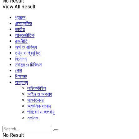
No Result
View All Result
প্রচ্ছদ
এক্সক্লুসিভ
জাতীয়
আন্তর্জাতিক
রাজনীতি
অর্থ ও বাণিজ্য
তথ্য ও প্রযুক্তি
বিনোদন
স্বাস্থ্য ও চিকিৎসা
খেলা
শিক্ষাঙ্গন
অন্যান্য
লাইফস্টাইল
আইন ও অপরাধ
সাক্ষাতকার
আঞ্চলিক সংবাদ
পরিবেশ ও জলবায়ু
মতামত
No Result