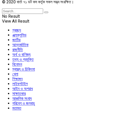
© 2020 বার্তা ৭১ ডট কম কর্তৃক সকল সত্ত্ব সংরক্ষিত।
No Result
View All Result
প্রচ্ছদ
এক্সক্লুসিভ
জাতীয়
আন্তর্জাতিক
রাজনীতি
অর্থ ও বাণিজ্য
তথ্য ও প্রযুক্তি
বিনোদন
স্বাস্থ্য ও চিকিৎসা
খেলা
শিক্ষাঙ্গন
লাইফস্টাইল
আইন ও অপরাধ
সাক্ষাতকার
আঞ্চলিক সংবাদ
পরিবেশ ও জলবায়ু
মতামত