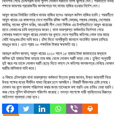
নির্দেশনা পেয়ে চৌদ্দগ্রাম থানা পুলিশ দোকান ঘরটিতে তালা ঝুঁলিয়ে দেন। পরবর্তীতে উভয়
পক্ষকে জায়গার প্রয়োজনীয় কাগজপত্র সহ থানায় হাজির হওয়ার নির্দেশ দেন।
আবুল খায়ের নির্ধারিত তারিখে থানায় হাজির হলেও আবদুল জলিল হাজির হননি। পরবর্তীতে
আবুল খায়ের এর কাজপত্র দেখে স্থানীয় রমিজ আলী মেম্বার, লষ্কর মেম্বার, দেলোয়ার
মাস্টার, সাবেক পুলিশ ফরিদ, আওয়ামী লীগ নেতা সিদ্দিক এর উপস্থিতিতে আবুল খায়েরের
হাতে দোকানের চাবি হস্তান্তর করেন। থানা ভারপ্রাপ্ত কর্মকর্তার নির্দেশনা পেয়ে
সোমবার সকালে আবুল খায়ের দোকান ঘর খুলতে দেখে স্থানীয় কতিপয় লোক তার কাছে
মোটা অঙ্কের চাঁদা দাবি করে। চাঁদা দিতে অস্বীকৃতি জানালে অতর্কিত হামলা চালিয়ে
ভাঙচুর করে। এতে প্রায় ৩০ লক্ষাধিক টাকার ক্ষয়ক্ষতি হয়।
আবদুল জলিল জানান, আবুল খায়ের ২০১০ সালে ১৫ হাজার টাকা জামানতের মাধ্যমে
মাসিক দুই হাজার টাকা ভাড়ায় তার কাছ থেকে দোকান ঘরটি ভাড়া নেয়। চুক্তি অনুযায়ী
দুই বছর পর তাকে দোকান ঘরটি ছেড়ে দিতে বললে সে কতিপয় কাগজপত্র দেখিয়ে দোকান
ঘরটির মালিকানা দাবি করে।
এ বিষয়ে চৌদ্দগ্রাম থানা ভারপ্রাপ্ত কর্মকতা উত্তম কুমার জানান, উক্ত জায়গাটি নিয়ে
উভয় পক্ষের মধ্যে দীর্ঘদিন যাবত বিরোধ চলে আসছিল। বিষয়টি মীমাংসার চেষ্টা চলছে।
দোকান ঘর খুলে ব্যবসা পরিচালনা করার জন্য তাদেরকে বলা হয়নি এবং চাবিও দেয়া হয়নি।
খবর পেয়ে পুলিশ ঘটনাস্থল পরিদর্শন করেছে। তদন্ত সাপেক্ষে দায়ী ব্যক্তিদের বিরুদ্ধে
আইনগত ব্যবস্থা নেয়া হবে।