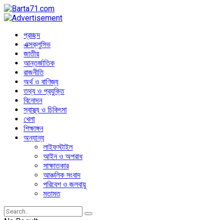
প্রচ্ছদ
এক্সক্লুসিভ
জাতীয়
আন্তর্জাতিক
রাজনীতি
অর্থ ও বাণিজ্য
তথ্য ও প্রযুক্তি
বিনোদন
স্বাস্থ্য ও চিকিৎসা
খেলা
শিক্ষাঙ্গন
অন্যান্য
লাইফস্টাইল
আইন ও অপরাধ
সাক্ষাতকার
আঞ্চলিক সংবাদ
পরিবেশ ও জলবায়ু
মতামত