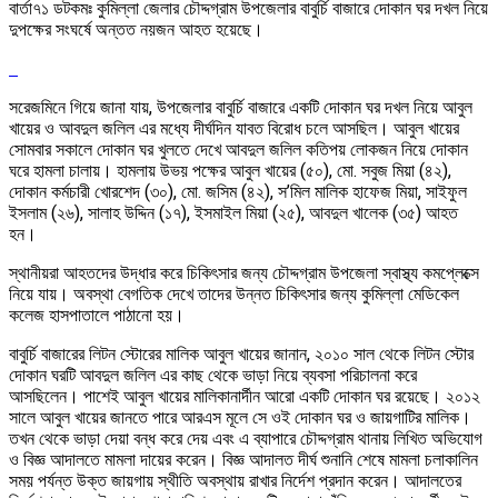
বার্তা৭১ ডটকমঃ কুমিল্লা জেলার চৌদ্দগ্রাম উপজেলার বাবুর্চি বাজারে দোকান ঘর দখল নিয়ে
দুপক্ষের সংঘর্ষে অন্তত নয়জন আহত হয়েছে।
সরেজমিনে গিয়ে জানা যায়, উপজেলার বাবুর্চি বাজারে একটি দোকান ঘর দখল নিয়ে আবুল
খায়ের ও আবদুল জলিল এর মধ্যে দীর্ঘদিন যাবত বিরোধ চলে আসছিল। আবুল খায়ের
সোমবার সকালে দোকান ঘর খুলতে দেখে আবদুল জলিল কতিপয় লোকজন নিয়ে দোকান
ঘরে হামলা চালায়। হামলায় উভয় পক্ষের আবুল খায়ের (৫০), মো. সবুজ মিয়া (৪২),
দোকান কর্মচারী খোরশেদ (৩০), মো. জসিম (৪২), স’মিল মালিক হাফেজ মিয়া, সাইফুল
ইসলাম (২৬), সালাহ উদ্দিন (১৭), ইসমাইল মিয়া (২৫), আবদুল খালেক (৩৫) আহত
হন।
স্থানীয়রা আহতদের উদ্ধার করে চিকিৎসার জন্য চৌদ্দগ্রাম উপজেলা স্বাস্থ্য কমপ্লেক্সে
নিয়ে যায়। অবস্থা বেগতিক দেখে তাদের উন্নত চিকিৎসার জন্য কুমিল্লা মেডিকেল
কলেজ হাসপাতালে পাঠানো হয়।
বাবুর্চি বাজারের লিটন স্টোরের মালিক আবুল খায়ের জানান, ২০১০ সাল থেকে লিটন স্টোর
দোকান ঘরটি আবদুল জলিল এর কাছ থেকে ভাড়া নিয়ে ব্যবসা পরিচালনা করে
আসছিলেন। পাশেই আবুল খায়ের মালিকানার্দীন আরো একটি দোকান ঘর রয়েছে। ২০১২
সালে আবুল খায়ের জানতে পারে আরএস মূলে সে ওই দোকান ঘর ও জায়গাটির মালিক।
তখন থেকে ভাড়া দেয়া বন্ধ করে দেয় এবং এ ব্যাপারে চৌদ্দগ্রাম থানায় লিখিত অভিযোগ
ও বিজ্ঞ আদালতে মামলা দায়ের করেন। বিজ্ঞ আদালত দীর্ঘ শুনানি শেষে মামলা চলাকালিন
সময় পর্যন্ত উক্ত জায়গায় স্থীতি অবস্থায় রাখার নির্দেশ প্রদান করেন। আদালতের