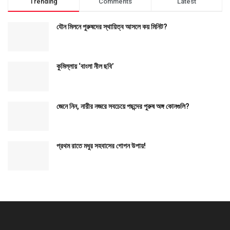
Trending
Comments
Latest
যৌন মিলনে পুরুষদের স্থায়িত্ব আসলে কয় মিনিট?
কুমিল্লায় ‘বাংলা নীল ছবি’
জেনে নিন, নারীর নজরে সবচেয়ে পছন্দের পুরুষ অঙ্গ কোনগুলি?
প্রথম রাতে মধুর সহবাসের গোপন উপায়!