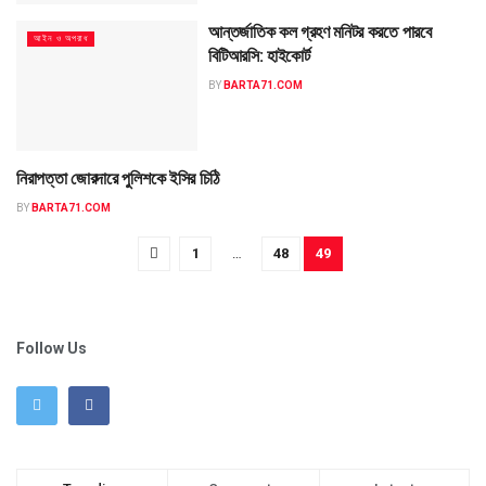
আন্তর্জাতিক কল গ্রহণ মনিটর করতে পারবে
আইন ও অপরাধ
বিটিআরসি: হাইকোর্ট
BY
BARTA71.COM
নিরাপত্তা জোরদারে পুলিশকে ইসির চিঠি
আইন ও অপরাধ
BY
BARTA71.COM
1
…
48
49
Follow Us