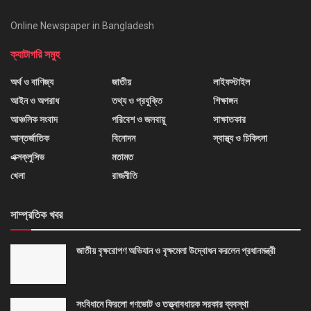
Online Newspaper in Bangladesh
ক্যাটাগরি সমুহ
অর্থ ও বাণিজ্য
জাতীয়
লাইফস্টাইল
আইন ও অপরাধ
তথ্য ও প্রযুক্তি
শিক্ষাঙ্গন
আঞ্চলিক সংবাদ
পরিবেশ ও জলবায়ু
সাক্ষাতকার
আন্তর্জাতিক
বিনোদন
স্বাস্থ্য ও চিকিৎসা
এক্সক্লুসিভ
মতামত
খেলা
রাজনীতি
সাম্প্রতিক খবর
জাতীয় বৃক্ষরোপণ অভিযান ও বৃক্ষমেলা উদ্বোধন করলেন প্রধানমন্ত্রী
সংবিধানে ফিরলো গণভোট ও তত্ত্বাবধায়ক সরকার ব্যবস্থা